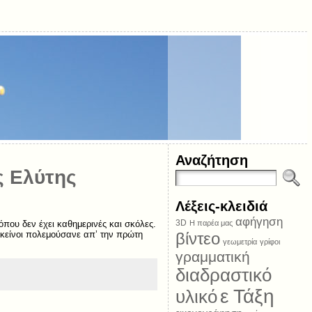
Αναζήτηση
ς Ελύτης
Λέξεις-κλειδιά
αφήγηση
3D
όπου δεν έχει καθημερινές και σκόλες.
Η παρέα μας
εκείνοι πολεμούσανε απ’ την πρώτη
βίντεο
γεωμετρία
γρίφοι
γραμματική
διαδραστικό
ε Τάξη
υλικό