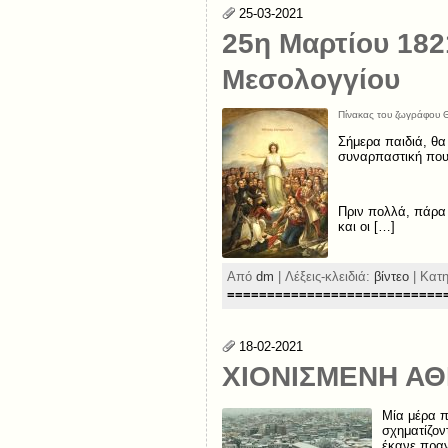
25-03-2021
25η Μαρτίου 1821
Μεσολογγίου
Πίνακας του ζωγράφου 
Σήμερα παιδιά, θα
συναρπαστική που 
Πριν πολλά, πάρα 
και οι […]
Από
dm
| Λέξεις-κλειδιά:
βίντεο
| Κατ
===========================
18-02-2021
ΧΙΟΝΙΣΜΕΝΗ Α
Mία μέρα π
σχηματίζον
έκανε πραγ