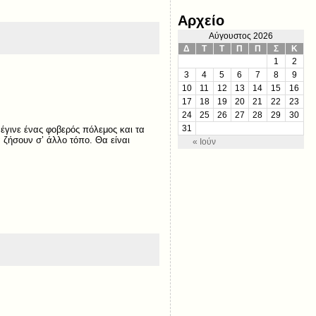
Αρχείο
Αύγουστος 2026
Δ
Τ
Τ
Π
Π
Σ
Κ
1
2
3
4
5
6
7
8
9
10
11
12
13
14
15
16
17
18
19
20
21
22
23
24
25
26
27
28
29
30
 έγινε ένας φοβερός πόλεμος και τα
31
ζήσουν σ’ άλλο τόπο. Θα είναι
« Ιούν