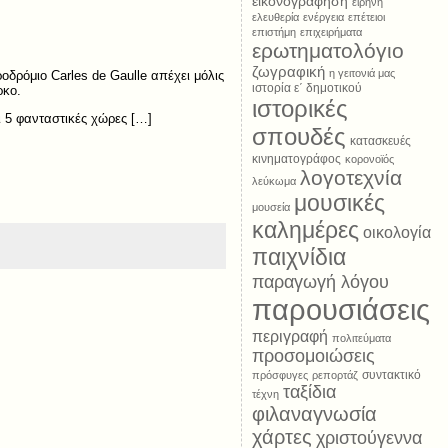
εικονογράφηση
ειρήνη
ελευθερία
ενέργεια
επέτειοι
επιστήμη
επιχειρήματα
ερωτηματολόγιο
ζωγραφική
η γειτονιά μας
οδρόμιο Carles de Gaulle απέχει μόλις
ιστορία ε΄ δημοτικού
ρκο.
ιστορικές
 5 φανταστικές χώρες […]
σπουδές
κατασκευές
κινηματογράφος
κορονοϊός
λογοτεχνία
λεύκωμα
μουσικές
μουσεία
καλημέρες
οικολογία
παιχνίδια
παραγωγή λόγου
παρουσιάσεις
περιγραφή
πολιτεύματα
προσομοιώσεις
συντακτικό
πρόσφυγες
ρεπορτάζ
ταξίδια
τέχνη
φιλαναγνωσία
χάρτες
χριστούγεννα