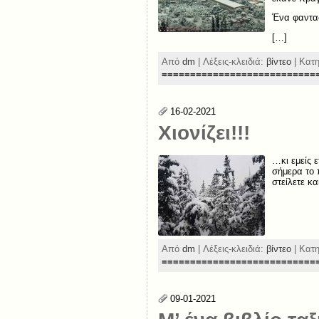
Ένα φανταστ
[…]
Από
dm
| Λέξεις-κλειδιά:
βίντεο
| Κατ
===========================
16-02-2021
Χιονίζει!!!
…κι εμείς ε
σήμερα το π
στείλετε κ
Από
dm
| Λέξεις-κλειδιά:
βίντεο
| Κατ
===========================
09-01-2021