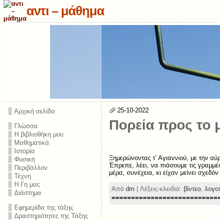
αντι – μάθημα
25-10-2022
Αρχική σελίδα
Πορεία προς το 
Γλώσσα
Η βιβλιοθήκη μου
Μαθηματικά
Ιστορία
Ξημερώνοντας τ’ Αγιαννιού, με την αύ
Φυσική
Έπρεπε, λέει, να πιάσουμε τις γραμμέ
Περιβάλλον
μέρα, συνέχεια, κι είχαν μείνει σχεδόν
Τέχνη
Η Γη μας
Από
dm
| Λέξεις-κλειδιά:
βίντεο
,
λογο
Διάστημα
===========================
Εφημερίδα της τάξης
Δραστηριότητες της Τάξης