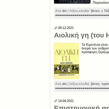
Παρουσίασ
Από
dm
| Λέξεις-κλειδιά:
βίντεο
,
ε Τά
===========================
08-12-2021
Aιολική γη (του 
Τα Κιμιντένια είνα
όνειρα των ανθρώπ
πρόσφυγες ξεριζωμέ
Από
dm
| Λέξεις-κλειδιά:
βίντεο
,
πρόσ
===========================
14-04-2021
Επιστημονική φ