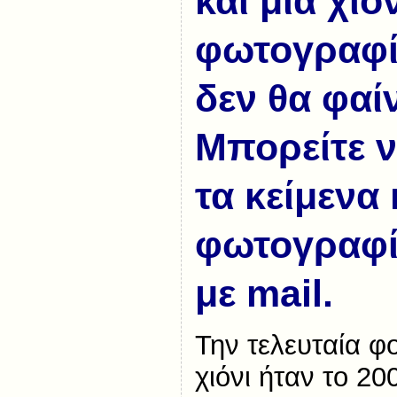
και μια χιο
φωτογραφί
δεν θα φαίν
Μπορείτε ν
τα κείμενα 
φωτογραφίε
με mail.
Την τελευταία φ
χιόνι ήταν το 20