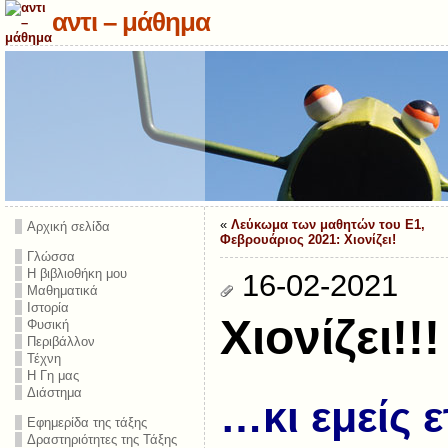
αντι – μάθημα
«
Λεύκωμα των μαθητών του Ε1,
Αρχική σελίδα
Φεβρουάριος 2021: Χιονίζει!
Γλώσσα
Η βιβλιοθήκη μου
16-02-2021
Μαθηματικά
Ιστορία
Χιονίζει!!!
Φυσική
Περιβάλλον
Τέχνη
Η Γη μας
Διάστημα
…κι εμείς 
Εφημερίδα της τάξης
Δραστηριότητες της Τάξης