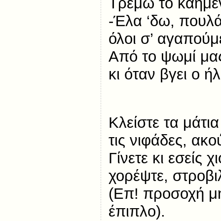
Τρέμω το καημέν
-Έλα ‘δω, πουλάκ
όλοι σ’ αγαπούμ
Από το ψωμί μα
κι όταν βγει ο ή
Κλείστε τα μάτι
τις νιφάδες, ακο
Γίνετε κι εσείς χ
χορέψτε, στροβιλ
(Επ! προσοχή μ
έπιπλο).