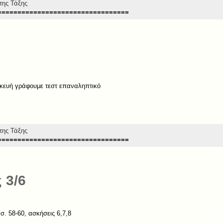
της Τάξης
=================================
κευή γράφουμε τεστ επαναληπτικό
της Τάξης
=================================
 3/6
σ. 58-60, ασκήσεις 6,7,8