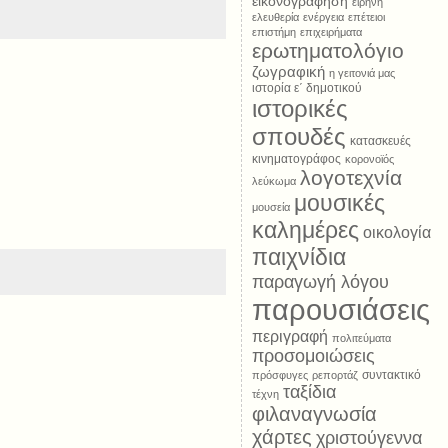
εικονογράφηση
ειρήνη
ελευθερία
ενέργεια
επέτειοι
επιστήμη
επιχειρήματα
ερωτηματολόγιο
ζωγραφική
η γειτονιά μας
ιστορία ε΄ δημοτικού
ιστορικές
σπουδές
κατασκευές
κινηματογράφος
κορονοϊός
λογοτεχνία
λεύκωμα
μουσικές
μουσεία
καλημέρες
οικολογία
παιχνίδια
παραγωγή λόγου
παρουσιάσεις
περιγραφή
πολιτεύματα
προσομοιώσεις
συντακτικό
πρόσφυγες
ρεπορτάζ
ταξίδια
τέχνη
φιλαναγνωσία
χάρτες
χριστούγεννα