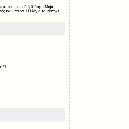
σι από τη ρωμαϊκή θεότητα Maja
φός και μητέρα. Η Μάγια ταυτίστηκε
γγύη