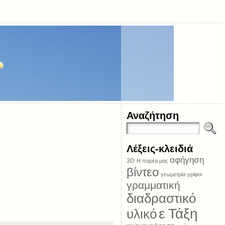
Αναζήτηση
Λέξεις-κλειδιά
αφήγηση
3D
Η παρέα μας
βίντεο
γεωμετρία
γρίφοι
γραμματική
διαδραστικό
ε Τάξη
υλικό