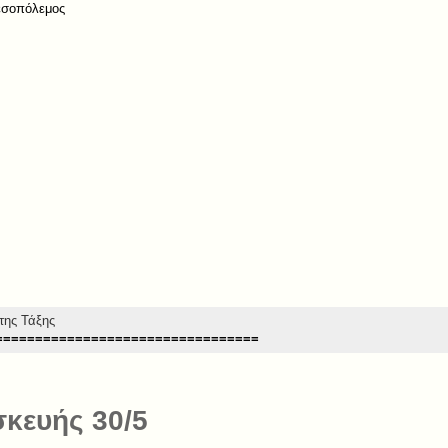
εσοπόλεμος
της Τάξης
=================================
κευής 30/5