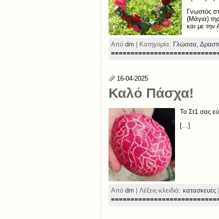
Γνωστός στ
(Μάγια) τη
και με την
Από
dm
| Κατηγορία:
Γλώσσα,
Δραστη
===========================
16-04-2025
Καλό Πάσχα!
Το Στ1 σας ε
[…]
Από
dm
| Λέξεις-κλειδιά:
κατασκευές
===========================