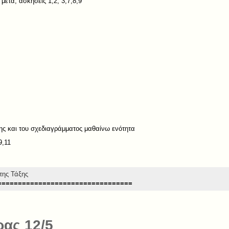
 μετά, ασκήσεις 1,2, 3,7,8,9
ς και του σχεδιαγράμματος μαθαίνω ενότητα
9,11
της Τάξης
=================================
ας 12/5