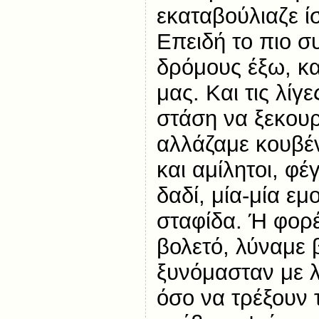
εκαταβούλιαζε ί
Επειδή το πιο σ
δρόμους έξω, κ
μας. Και τις λί
στάση να ξεκου
αλλάζαμε κουβέ
και αμίλητοι, φέ
δαδί, μία-μία ε
σταφίδα. Ή φορέ
βολετό, λύναμε 
ξυνόμασταν με 
όσο να τρέξουν τ