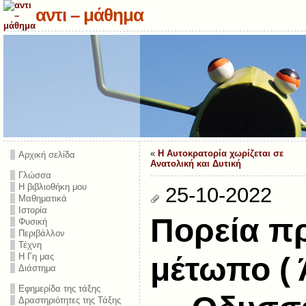
αντι – μάθημα
«
Η Αυτοκρατορία χωρίζεται σε
Αρχική σελίδα
Ανατολική και Δυτική
Γλώσσα
Η βιβλιοθήκη μου
25-10-2022
Μαθηματικά
Ιστορία
Πορεία π
Φυσική
Περιβάλλον
Τέχνη
Η Γη μας
μέτωπο ( 
Διάστημα
Εφημερίδα της τάξης
Δραστηριότητες της Τάξης