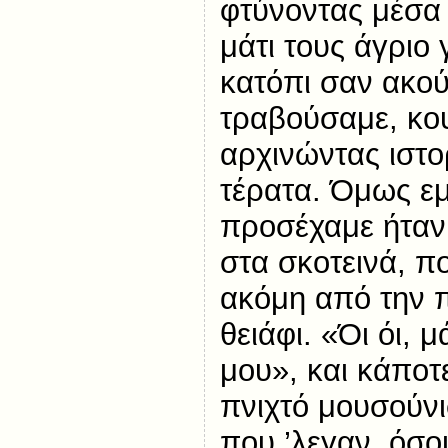
φτύνοντας μέσα 
μάτι τους άγριο 
κατόπι σαν ακού
τραβούσαμε, κο
αρχινώντας ιστορ
τέρατα. Όμως εμ
προσέχαμε ήταν 
στα σκοτεινά, π
ακόμη από την π
θειάφι. «Όι όι, 
μου», και κάποτ
πνιχτό μουσούνι
που ’λεγαν, όσοι