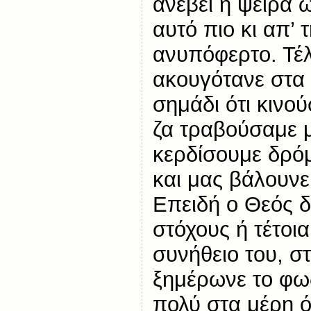
ανέβει η ψείρα ω
αυτό πιο κι απ’
ανυπόφερτο. Τέ
ακουγότανε στα 
σημάδι ότι κινού
ζα τραβούσαμε 
κερδίσουμε δρό
και μας βάλουνε
Επειδή ο Θεός δ
στόχους ή τέτοια
συνήθειο του, σ
ξημέρωνε το φως
πολύ στα μέρη ό