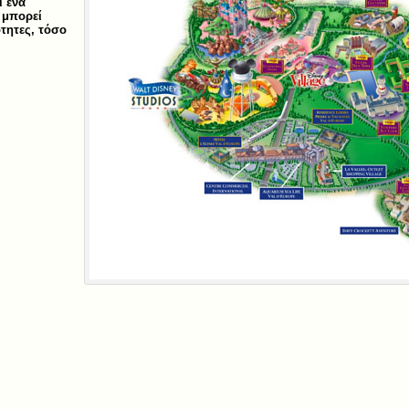
ί ένα
 μπορεί
τητες, τόσο