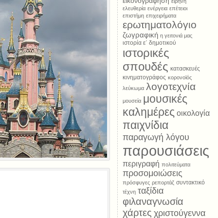
εικονογράφηση
ειρήνη
ελευθερία
ενέργεια
επέτειοι
επιστήμη
επιχειρήματα
ερωτηματολόγιο
ζωγραφική
η γειτονιά μας
ιστορία ε΄ δημοτικού
ιστορικές
σπουδές
κατασκευές
κινηματογράφος
κορονοϊός
λογοτεχνία
λεύκωμα
μουσικές
μουσεία
καλημέρες
οικολογία
παιχνίδια
παραγωγή λόγου
παρουσιάσεις
περιγραφή
πολιτεύματα
προσομοιώσεις
συντακτικό
πρόσφυγες
ρεπορτάζ
ταξίδια
τέχνη
φιλαναγνωσία
χάρτες
χριστούγεννα