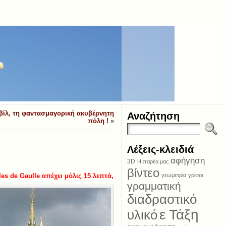
βίλ, τη φαντασμαγορική ακυβέρνητη
Αναζήτηση
πόλη !
»
Λέξεις-κλειδιά
αφήγηση
3D
Η παρέα μας
βίντεο
les de Gaulle απέχει μόλις 15 λεπτά,
γεωμετρία
γρίφοι
γραμματική
διαδραστικό
ε Τάξη
υλικό