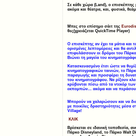
Σε κάθε χώρα (Land), ο επισκέπτης 
ακόμα και θέατρα, και, φυσικά, θεά
Μπες στο επίσημο σάιτ της
Eurodi
θες(χρειάζεται QuickTime Player)
Ο επισκέπτης αν έχει τα μάτια και τ
ορισμένες λεπτομέρειες και θα αντ
επιφυλάσσουν οι δρόμοι του Πάρκο
Βιώνει τη μαγεία του κινηματογράφ
Κατασκευασμένο έτσι ώστε να θυμί
κινηματογραφικών ταινιών, το Πάρκ
παραγωγής και προσφέρει τη δυνατ
του κινηματογράφου. Να ρίξουν κλε
κρύβονται πίσω από τα ντεκόρ των 
εκπομπών… ακόμα και να περάσουν
Μπορούν να χαλαρώσουν και να δ
με ποικίλες δραστηριότητες μέσα σ
Village!
ΚΛΙΚ
Βρίσκεται σε ιδανική τοποθεσία, α
Πάρκο Disneyland, το Πάρκο Walt D