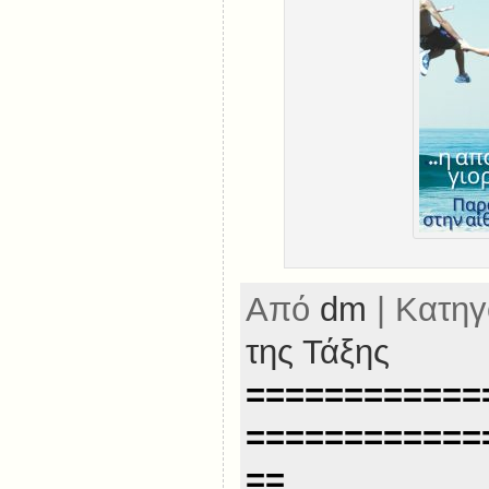
Από
dm
| Κατηγ
της Τάξης
============
============
==