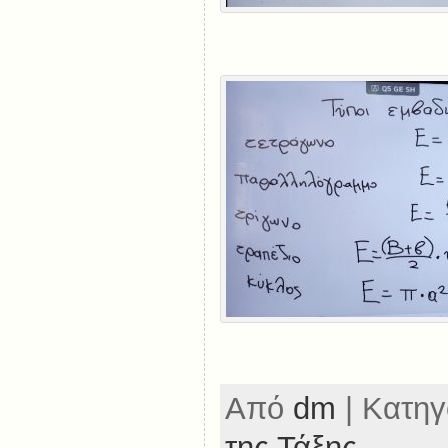
Από
dm
| Κατηγ
της Τάξης