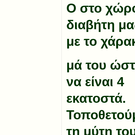
Ο στο χώρο
διαβήτη μα
με το χάρα
μά του ώστ
να είναι 4
εκατοστά.
Τοποθετού
τη μύτη το