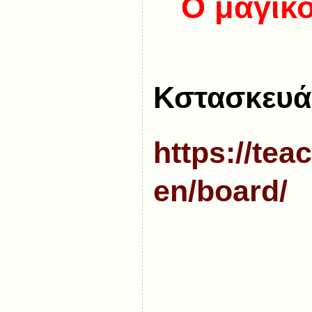
Ο μαγικ
Κστασκευά
https://tea
en/board/