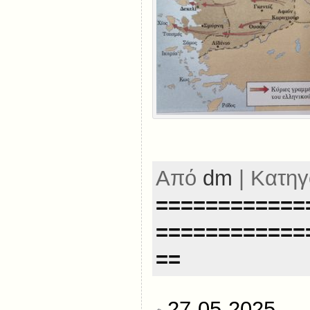
Από
dm
| Κατηγ
============
============
==
27-05-2025