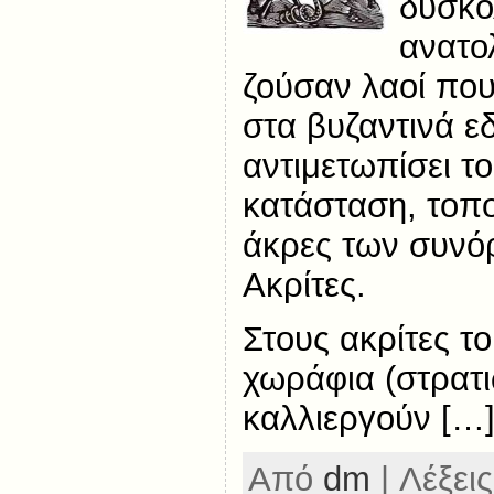
δύσκολ
ανατολ
ζούσαν λαοί πο
στα βυζαντινά ε
αντιμετωπίσει το
κατάσταση, τοπο
άκρες των συνό
Ακρίτες.
Στους ακρίτες τ
χωράφια (στρατι
καλλιεργούν […
Από
dm
| Λέξεις