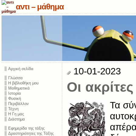
αντι – μάθημα
10-01-2023
Αρχική σελίδα
Γλώσσα
Οι ακρίτες
Η βιβλιοθήκη μου
Μαθηματικά
Ιστορία
Φυσική
Τα σύ
Περιβάλλον
Τέχνη
αυτοκ
Η Γη μας
Διάστημα
απέρα
Εφημερίδα της τάξης
Δραστηριότητες της Τάξης