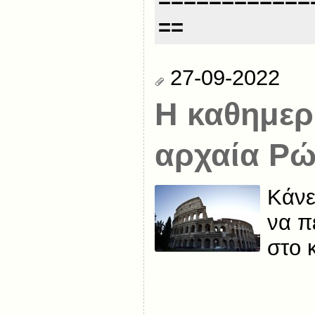
==
27-09-2022
H καθημερ
αρχαία Ρ
Κάνε
να π
στο 