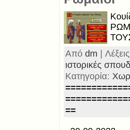
Κουί
ΡΩΜ
ΤΟΥ
Από
dm
| Λέξεις
ιστορικές σπου
Κατηγορία:
Χωρ
============
============
==