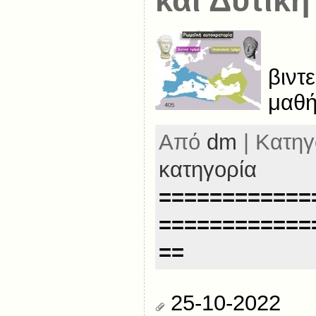
και Δυτική
βιντ
μαθή
Από
dm
| Κατηγ
κατηγορία
============
============
==
25-10-2022