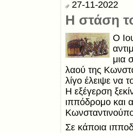
27-11-2022
Η στάση τ
Ο Ιο
αντι
μια 
λαού της Κωνστ
λίγο έλειψε να τ
Η εξέγερση ξεκί
ιππόδρομο και α
Κωνσταντινούπο
Σε κάποια ιππο