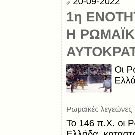
20-09-2022
1η ΕΝΟΤΗΤ
Η ΡΩΜΑΪ
ΑΥΤΟΚΡΑ
Οι Ρ
Ελλ
Ρωμαϊκές λεγεώνες
Το 146 π.Χ. οι 
Ελλάδα, καταστ