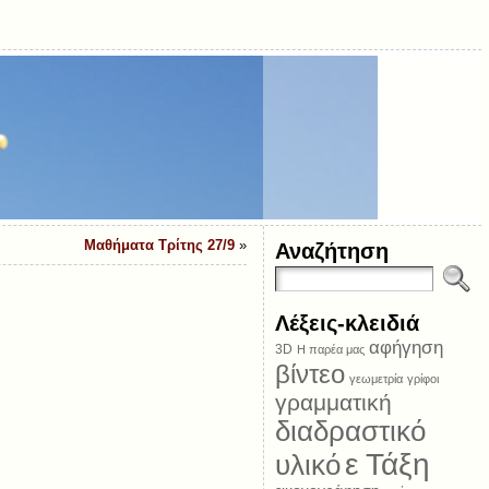
Μαθήματα Τρίτης 27/9
»
Αναζήτηση
Λέξεις-κλειδιά
αφήγηση
3D
Η παρέα μας
βίντεο
γεωμετρία
γρίφοι
γραμματική
διαδραστικό
ε Τάξη
υλικό