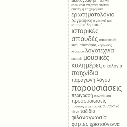
εικονογράφηση
ειρήνη
ελευθερία
ενέργεια
επέτειοι
επιστήμη
επιχειρήματα
ερωτηματολόγιο
ζωγραφική
η γειτονιά μας
ιστορία ε΄ δημοτικού
ιστορικές
σπουδές
κατασκευές
κινηματογράφος
κορονοϊός
λογοτεχνία
λεύκωμα
μουσικές
μουσεία
καλημέρες
οικολογία
παιχνίδια
παραγωγή λόγου
παρουσιάσεις
περιγραφή
πολιτεύματα
προσομοιώσεις
συντακτικό
πρόσφυγες
ρεπορτάζ
ταξίδια
τέχνη
φιλαναγνωσία
χάρτες
χριστούγεννα