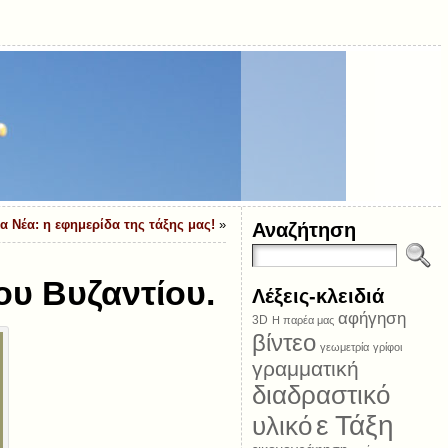
 Νέα: η εφημερίδα της τάξης μας!
»
Αναζήτηση
ου Βυζαντίου.
Λέξεις-κλειδιά
αφήγηση
3D
Η παρέα μας
βίντεο
γεωμετρία
γρίφοι
γραμματική
διαδραστικό
ε Τάξη
υλικό