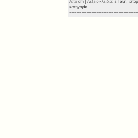
Από
dm
| Λέξεις-κλειδιά:
ε Τάξη
,
ιστο
κατηγορία
===========================