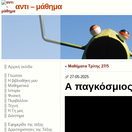
αντι – μάθημα
«
Μαθήματα Τρίτης 27/5
Αρχική σελίδα
Γλώσσα
27-05-2025
Η βιβλιοθήκη μου
Α παγκόσμιο
Μαθηματικά
Ιστορία
Φυσική
Περιβάλλον
Τέχνη
Η Γη μας
Διάστημα
Εφημερίδα της τάξης
Δραστηριότητες της Τάξης