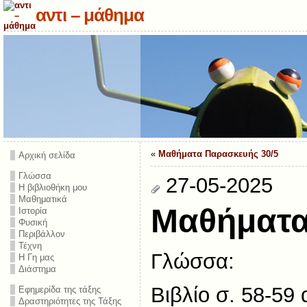
αντι – μάθημα
«
Μαθήματα Παρασκευής 30/5
Αρχική σελίδα
Γλώσσα
27-05-2025
Η βιβλιοθήκη μου
Μαθηματικά
Μαθήματα 
Ιστορία
Φυσική
Περιβάλλον
Τέχνη
Γλώσσα:
Η Γη μας
Διάστημα
Βιβλίο σ. 58-59
Εφημερίδα της τάξης
Δραστηριότητες της Τάξης