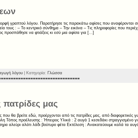
σεων
 μορφή γραπτού λόγου. Παρατήρησε τις παρακάτω αφίσες που αναφέρονται 
εία τους : – Το κεντρικό σύνθημα – Την εικόνα – Τις πληροφορίες που περιέχουν
ς προσπάθησε να φτιάξεις κι εσύ μια αφίσα για […]
αγωγή λόγου
| Κατηγορία:
Γλώσσα
=================================
ς πατρίδες μας
ς που θα βρείτε εδώ, προέρχονται από τις πατρίδες μας, από διαφορετικές 
η Τόπος προέλευσης : Ήπειρος Υλικά : 2 αυγά 1 κεσεδάκι στραγγισμένο για
ηρα αλεύρι αλάτι λάδι βούτυρο φέτα Εκτέλεση : Ανακατεύουμε καλά τα αυγά,