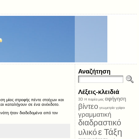
Αναζήτηση
Λέξεις-κλειδιά
αφήγηση
3D
αση μίας στροφής πέντε στοίχων και
Η παρέα μας
 και καταλήγουν σε ένα ανέκδοτο.
βίντεο
γεωμετρία
γρίφοι
κινάτη ήταν διαδεδομένα από τον
γραμματική
διαδραστικό
ε Τάξη
υλικό