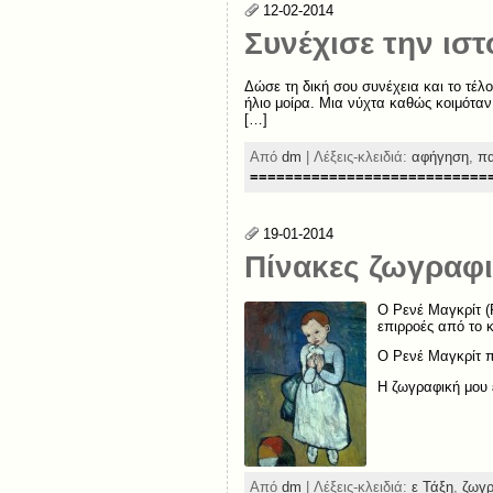
12-02-2014
Συνέχισε την ιστ
Δώσε τη δική σου συνέχεια και το τέλο
ήλιο μοίρα. Μια νύχτα καθώς κοιμόταν
[…]
Από
dm
| Λέξεις-κλειδιά:
αφήγηση
,
π
===========================
19-01-2014
Πίνακες ζωγραφ
Ο Ρενέ Μαγκρίτ (R
επιρροές από το 
Ο Ρενέ Μαγκρίτ π
Η ζωγραφική μου 
Από
dm
| Λέξεις-κλειδιά:
ε Τάξη
,
ζωγρ