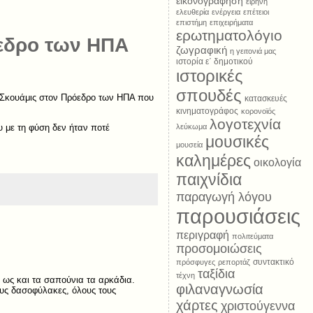
εικονογράφηση
ειρήνη
ελευθερία
ενέργεια
επέτειοι
επιστήμη
επιχειρήματα
ερωτηματολόγιο
εδρο των ΗΠΑ
ζωγραφική
η γειτονιά μας
ιστορία ε΄ δημοτικού
ιστορικές
σπουδές
ν Σκουάμις στον Πρόεδρο των ΗΠΑ που
κατασκευές
κινηματογράφος
κορονοϊός
λογοτεχνία
 με τη φύση δεν ήταν ποτέ
λεύκωμα
μουσικές
μουσεία
καλημέρες
οικολογία
παιχνίδια
παραγωγή λόγου
παρουσιάσεις
περιγραφή
πολιτεύματα
προσομοιώσεις
συντακτικό
πρόσφυγες
ρεπορτάζ
ταξίδια
τέχνη
 ως και τα σαπούνια τα αρκάδια.
φιλαναγνωσία
υς δασοφύλακες, όλους τους
χάρτες
χριστούγεννα