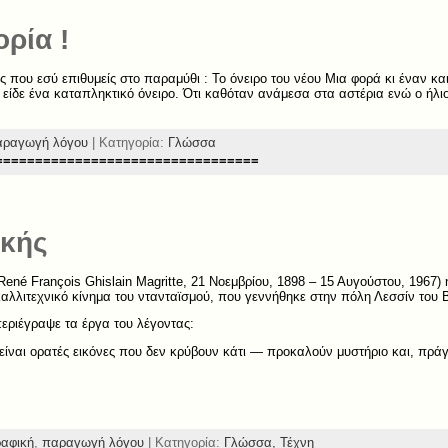
ορία !
ς που εσύ επιθυμείς στο παραμύθι : Το όνειρο του νέου Μια φορά κι έναν κα
 είδε ένα καταπληκτικό όνειρο. Ότι καθόταν ανάμεσα στα αστέρια ενώ ο ήλιο
αραγωγή λόγου
| Κατηγορία:
Γλώσσα
=================================
ικής
ené François Ghislain Magritte, 21 Νοεμβρίου, 1898 – 15 Αυγούστου, 1967)
καλλιτεχνικό κίνημα του ντανταϊσμού, που γεννήθηκε στην πόλη Λεσσίν του 
εριέγραψε τα έργα του λέγοντας:
είναι ορατές εικόνες που δεν κρύβουν κάτι — προκαλούν μυστήριο και, πράγ
αφική
,
παραγωγή λόγου
| Κατηγορία:
Γλώσσα,
Τέχνη