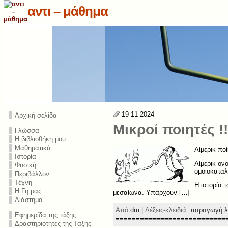
αντι – μάθημα
19-11-2024
Αρχική σελίδα
Μικροί ποιητές !!
Γλώσσα
Η βιβλιοθήκη μου
Μαθηματικά
Λίμερικ πο
Ιστορία
Λίμερικ ον
Φυσική
ομοιοκαταλ
Περιβάλλον
Τέχνη
Η ιστορία 
Η Γη μας
μεσαίωνα. Υπάρχουν […]
Διάστημα
Από
dm
| Λέξεις-κλειδιά:
παραγωγή λ
Εφημερίδα της τάξης
===========================
Δραστηριότητες της Τάξης