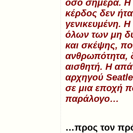
όσο σήμερα. Η 
κέρδος δεν ήτα
γενικευμένη. 
όλων των μη δ
και σκέψης, π
ανθρωπότητα, δ
αισθητή. Η απά
αρχηγού Seatle
σε μια εποχή π
παράλογο…
…προς τον πρ