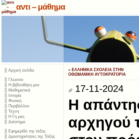
αντι – μάθημα
«
ΕΛΛΗΝΙΚΑ ΣΧΟΛΕΙΑ ΣΤΗΝ
Αρχική σελίδα
ΟΘΩΜΑΝΙΚΗ ΑΥΤΟΚΡΑΤΟΡΙΑ
Γλώσσα
Η βιβλιοθήκη μου
17-11-2024
Μαθηματικά
Ιστορία
Η απάντη
Φυσική
Περιβάλλον
Τέχνη
Η Γη μας
αρχηγού 
Διάστημα
Εφημερίδα της τάξης
Δραστηριότητες της Τάξης