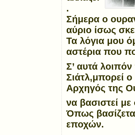
.
Σήμερα ο ουραν
αύριο ίσως σκε
Τα λόγια μου ό
αστέρια που πο
Σ’ αυτά λοιπόν
Σιάτλ,μπορεί ο
Αρχηγός της Ο
να βασιστεί με 
Όπως βασίζεται
εποχών.