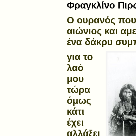
Φραγκλίνο Πιρς
Ο ουρανός που
αιώνιος και αμ
ένα δάκρυ συμ
για το
λαό
μου
τώρα
όμως
κάτι
έχει
αλλάξει