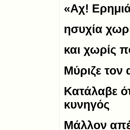
«Αχ! Ερημιά
ησυχία χωρ
και χωρίς π
Μύριζε τον
Κατάλαβε ότ
κυνηγός
Μάλλον απέ