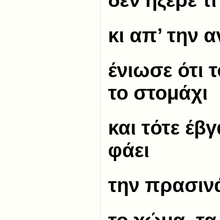
δεν ήξερε τι
κι απ’ την 
ένιωσε ότι 
το στομάχι
και τότε έβ
φάει
την πρασιν