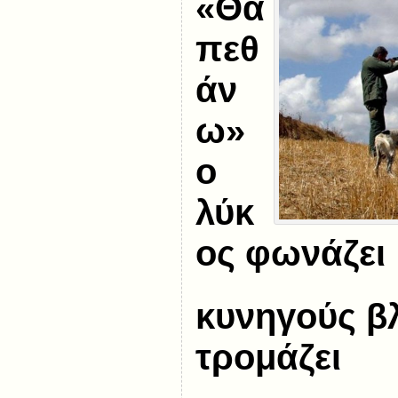
«Θα
πεθ
άν
ω»
ο
λύκ
ος φωνάζει
κυνηγούς βλ
τρομάζει