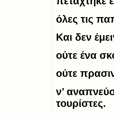
πετάχτηκε έ
όλες τις πα
Και δεν έμε
ούτε ένα σκ
ούτε πρασι
ν’ αναπνεύσ
τουρίστες.