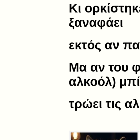
Κι ορκίστηκ
ξαναφάει
εκτός αν πα
Μα αν του 
αλκοόλ) μπ
τρώει τις α