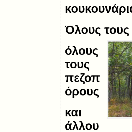
κουκουνάρι
Όλους του
όλους
τους
πεζοπ
όρους
και
άλλου