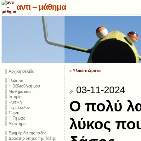
αντι – μάθημα
«
Υλικά σώματα
Αρχική σελίδα
Γλώσσα
Η βιβλιοθήκη μου
03-11-2024
Μαθηματικά
Ιστορία
Ο πολύ λ
Φυσική
Περιβάλλον
Τέχνη
Η Γη μας
λύκος που
Διάστημα
Εφημερίδα της τάξης
Δραστηριότητες της Τάξης