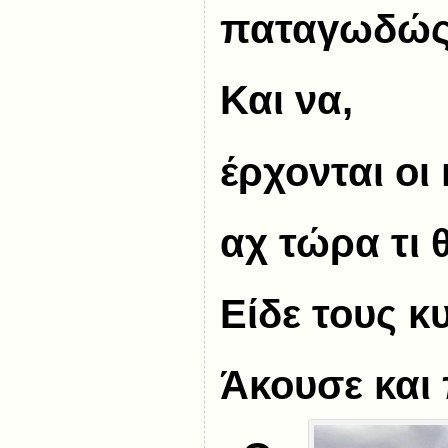
παταγωδώς
Και να,
έρχονται οι
αχ τώρα τι 
Είδε τους κ
Άκουσε και