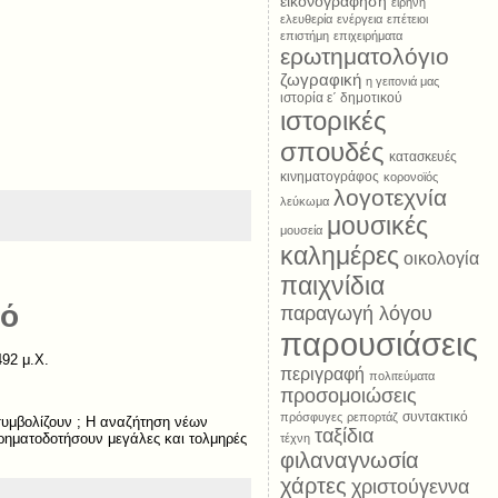
εικονογράφηση
ειρήνη
ελευθερία
ενέργεια
επέτειοι
επιστήμη
επιχειρήματα
ερωτηματολόγιο
ζωγραφική
η γειτονιά μας
ιστορία ε΄ δημοτικού
ιστορικές
σπουδές
κατασκευές
κινηματογράφος
κορονοϊός
λογοτεχνία
λεύκωμα
μουσικές
μουσεία
καλημέρες
οικολογία
παιχνίδια
μό
παραγωγή λόγου
παρουσιάσεις
92 μ.Χ.
περιγραφή
πολιτεύματα
προσομοιώσεις
συντακτικό
πρόσφυγες
ρεπορτάζ
συμβολίζουν ; Η αναζήτηση νέων
ταξίδια
ρηματοδοτήσουν μεγάλες και τολμηρές
τέχνη
φιλαναγνωσία
χάρτες
χριστούγεννα