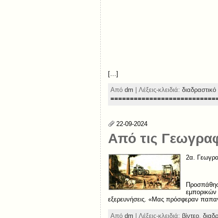
[…]
Από
dm
| Λέξεις-κλειδιά:
διαδραστικό 
===========================
22-09-2024
Από τις Γεωγραφ
2α. Γεωγρα
Προσπάθησε
εμπορικών 
εξερευνήσεις. «Μας πρόσφεραν παπα
Από
dm
| Λέξεις-κλειδιά:
βίντεο
,
διαδρ