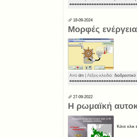
===========================
18-09-2024
Μορφές ενέργεια
Από
dm
| Λέξεις-κλειδιά:
διαδραστικό 
===========================
27-09-2022
Η ρωμαϊκή αυτοκ
Κάνε κλικ 