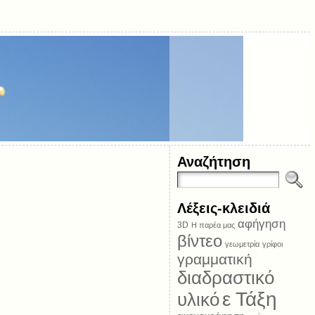
Αναζήτηση
Λέξεις-κλειδιά
αφήγηση
3D
Η παρέα μας
βίντεο
γεωμετρία
γρίφοι
γραμματική
διαδραστικό
ε Τάξη
υλικό