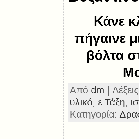
Κάνε κ
πήγαινε μ
βόλτα σ
Μο
Από
dm
| Λέξεις
υλικό
,
ε Τάξη
,
ι
Κατηγορία:
Δρασ