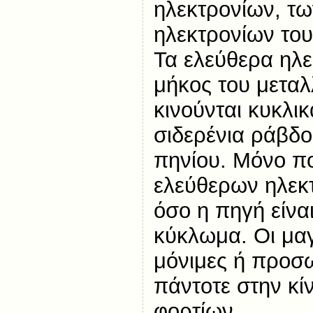
ηλεκτρονίων, τ
ηλεκτρονίων του
Τα ελεύθερα ηλε
μήκος του μετα
κινούνται κυκλι
σιδερένια ράβδο
πηνίου. Μόνο π
ελεύθερων ηλεκτ
όσο η πηγή είνα
κύκλωμα. Οι μαγν
μόνιμες ή προσω
πάντοτε στην κί
φορτίων.