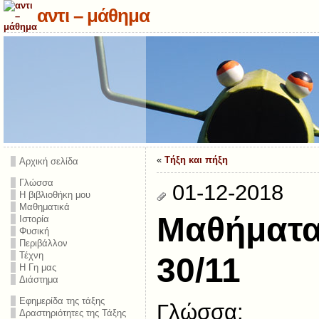
αντι – μάθημα
«
Τήξη και πήξη
Αρχική σελίδα
Γλώσσα
01-12-2018
Η βιβλιοθήκη μου
Μαθηματικά
Μαθήματα
Ιστορία
Φυσική
Περιβάλλον
Τέχνη
30/11
Η Γη μας
Διάστημα
Εφημερίδα της τάξης
Γλώσσα:
Δραστηριότητες της Τάξης