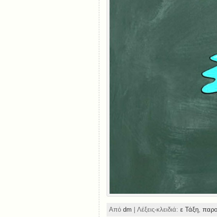
Από
dm
| Λέξεις-κλειδιά:
ε Τάξη
,
παρο