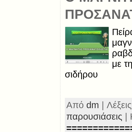
ΠΡΟΣΑΝΑΤ
Πείρ
μαγν
ραβ
με τ
σιδήρου
Από
dm
| Λέξεις
παρουσιάσεις
| 
============