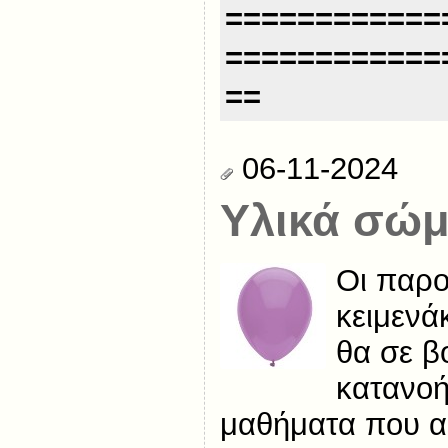
============
============
==
06-11-2024
Υλικά σώ
Οι παρο
κειμενά
θα σε β
κατανοή
μαθήματα που α