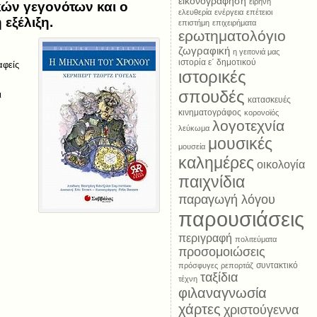
εικονογράφηση
ειρήνη
κών γεγονότων και ο
ελευθερία
ενέργεια
επέτειοι
 εξέλιξη.
επιστήμη
επιχειρήματα
ερωτηματολόγιο
ζωγραφική
η γειτονιά μας
ιστορία ε΄ δημοτικού
αφείς
ιστορικές
σπουδές
ι
κατασκευές
κινηματογράφος
κορονοϊός
λογοτεχνία
λεύκωμα
μουσικές
μουσεία
καλημέρες
οικολογία
παιχνίδια
παραγωγή λόγου
παρουσιάσεις
περιγραφή
πολιτεύματα
προσομοιώσεις
συντακτικό
πρόσφυγες
ρεπορτάζ
ταξίδια
τέχνη
φιλαναγνωσία
χάρτες
χριστούγεννα