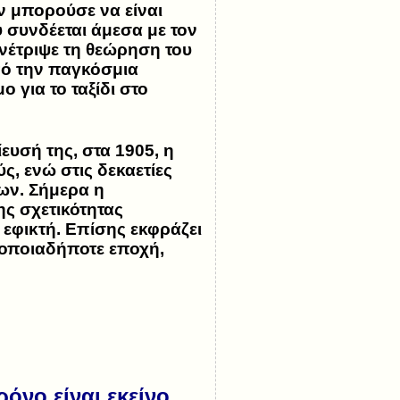
ν μπορούσε να είναι
 συνδέεται άμεσα με τον
υνέτριψε τη θεώρηση του
πό την παγκόσμια
 για το ταξίδι στο
ευσή της, στα 1905, η
ς, ενώ στις δεκαετίες
ων. Σήμερα η
ης σχετικότητας
 εφικτή. Επίσης εκφράζει
ε οποιαδήποτε εποχή,
όνο είναι εκείνο