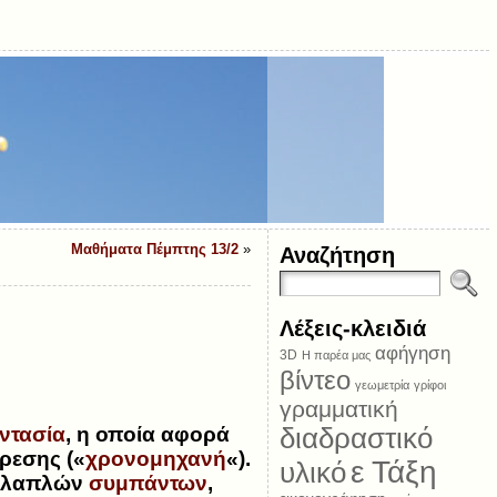
Μαθήματα Πέμπτης 13/2
»
Αναζήτηση
Λέξεις-κλειδιά
αφήγηση
3D
Η παρέα μας
βίντεο
γεωμετρία
γρίφοι
γραμματική
διαδραστικό
ντασία
, η οποία αφορά
ρεσης («
χρονομηχανή
«).
ε Τάξη
υλικό
λλαπλών
συμπάντων
,