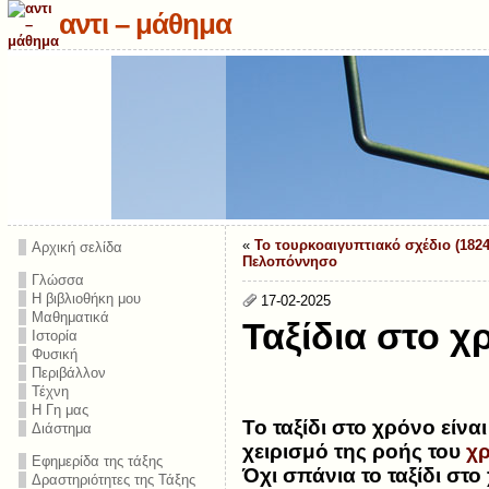
αντι – μάθημα
«
Το τουρκοαιγυπτιακό σχέδιο (1824
Αρχική σελίδα
Πελοπόννησο
Γλώσσα
Η βιβλιοθήκη μου
17-02-2025
Μαθηματικά
Ταξίδια στο χ
Ιστορία
Φυσική
Περιβάλλον
Τέχνη
Η Γη μας
Το
ταξίδι στο χρόνο
είνα
Διάστημα
χειρισμό της ροής του
χ
Εφημερίδα της τάξης
Όχι σπάνια το ταξίδι στο
Δραστηριότητες της Τάξης