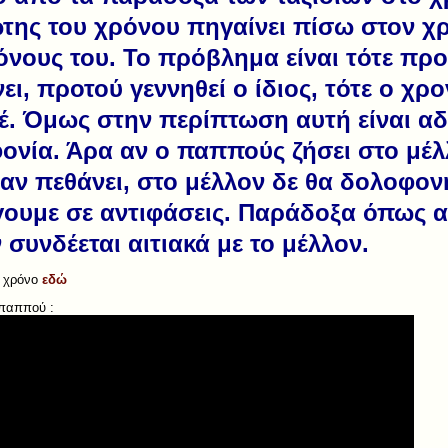
ώτης του χρόνου πηγαίνει πίσω στον χ
νους του. Το πρόβλημα είναι τότε προ
ι, προτού γεννηθεί ο ίδιος, τότε ο χρο
τέ. Όμως στην περίπτωση αυτή είναι α
ονία. Άρα αν ο παππούς ζήσει στο μέλ
αν πεθάνει, στο μέλλον δε θα δολοφονη
ουμε σε αντιφάσεις. Παράδοξα όπως 
συνδέεται αιτιακά με το μέλλον.
ο χρόνο
εδώ
 παππού :