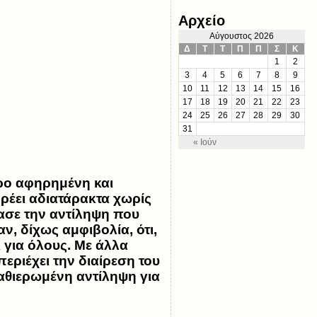
Αρχείο
Αύγουστος 2026
Δ
Τ
Τ
Π
Π
Σ
Κ
1
2
3
4
5
6
7
8
9
10
11
12
13
14
15
16
17
18
19
20
21
22
23
24
25
26
27
28
29
30
31
« Ιούν
ρο αφηρημένη και
ρέει αδιατάρακτα χωρίς
ασε την αντίληψη που
, δίχως αμφιβολία, ότι,
 για όλους. Με άλλα
εριέχει την διαίρεση του
καθιερωμένη αντίληψη για