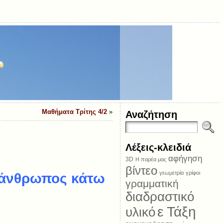
Μαθήματα Τρίτης 4/2
»
Αναζήτηση
Λέξεις-κλειδιά
αφήγηση
3D
Η παρέα μας
βίντεο
γεωμετρία
γρίφοι
ς άνθρωπος κάτω
γραμματική
διαδραστικό
ε Τάξη
υλικό