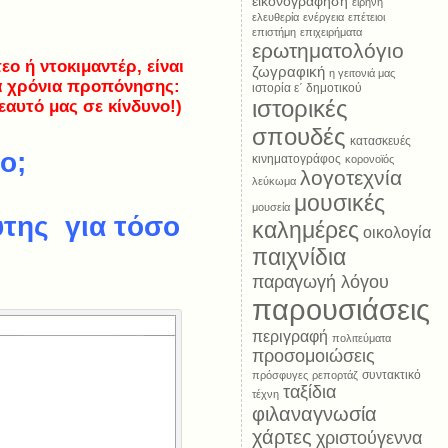
εικονογράφηση
ειρήνη
ελευθερία
ενέργεια
επέτειοι
επιστήμη
επιχειρήματα
ερωτηματολόγιο
εο ή ντοκιμαντέρ, είναι
ζωγραφική
η γειτονιά μας
ά χρόνια προπόνησης:
ιστορία ε΄ δημοτικού
ιστορικές
εαυτό μας σε κίνδυνο!)
σπουδές
κατασκευές
ο;
κινηματογράφος
κορονοϊός
λογοτεχνία
λεύκωμα
μουσικές
μουσεία
ύτης για τόσο
καλημέρες
οικολογία
παιχνίδια
παραγωγή λόγου
παρουσιάσεις
περιγραφή
πολιτεύματα
προσομοιώσεις
συντακτικό
πρόσφυγες
ρεπορτάζ
ταξίδια
τέχνη
φιλαναγνωσία
χάρτες
χριστούγεννα