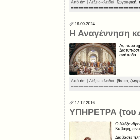
Από
dm
| Λέξεις-κλειδιά:
ζωγραφική
,
===========================
16-09-2024
Η Αναγέννηση κα
Ας παρατηρ
Διατυπώστε
ανάποδα : 
Από
dm
| Λέξεις-κλειδιά:
βίντεο
,
ζωγρ
===========================
17-12-2016
ΥΠΗΡΕΤΡΑ (του 
Ο Αλέξανδρος
Καβάφη, είνα
Διαβάστε πλη