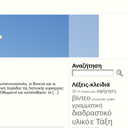
Αναζήτηση
Λέξεις-κλειδιά
σταντινούπολη, οι Βενετοί και οι
ική περίοδος της Λατινικής κυριαρχίας
αφήγηση
3D
Η παρέα μας
οι Οθωμανοί και καταλύθηκαν τα […]
βίντεο
γεωμετρία
γρίφοι
γραμματική
διαδραστικό
ε Τάξη
υλικό