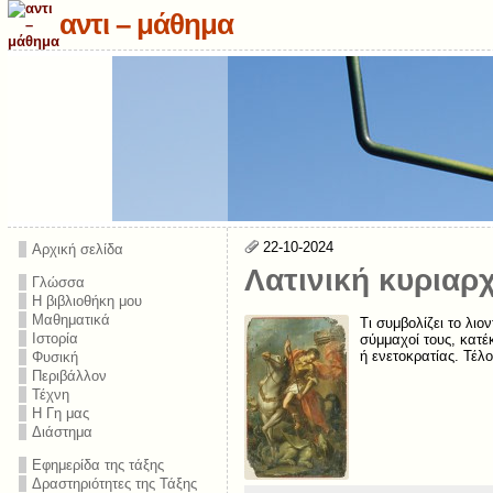
αντι – μάθημα
22-10-2024
Αρχική σελίδα
Λατινική κυριαρχ
Γλώσσα
Η βιβλιοθήκη μου
Μαθηματικά
Tι συμβολίζει το λιο
Ιστορία
σύμμαχοί τους, κατέ
ή ενετοκρατίας. Τέλ
Φυσική
Περιβάλλον
Τέχνη
Η Γη μας
Διάστημα
Εφημερίδα της τάξης
Δραστηριότητες της Τάξης