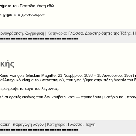
γήματα του Παπαδιαμάντη εδώ
διήγημα «Το χριστόψωμο»
κονογράφηση
,
ζωγραφική
| Κατηγορία:
Γλώσσα,
Δραστηριότητες της Τάξης,
Η
=================================
ικής
ené François Ghislain Magritte, 21 Νοεμβρίου, 1898 – 15 Αυγούστου, 1967)
καλλιτεχνικό κίνημα του ντανταϊσμού, που γεννήθηκε στην πόλη Λεσσίν του 
εριέγραψε τα έργα του λέγοντας:
είναι ορατές εικόνες που δεν κρύβουν κάτι — προκαλούν μυστήριο και, πράγ
αφική
,
παραγωγή λόγου
| Κατηγορία:
Γλώσσα,
Τέχνη
=================================