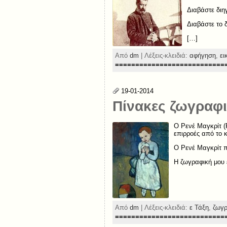
Διαβάστε διη
Διαβάστε το 
[…]
Από
dm
| Λέξεις-κλειδιά:
αφήγηση
,
ει
===========================
19-01-2014
Πίνακες ζωγραφ
Ο Ρενέ Μαγκρίτ (R
επιρροές από το 
Ο Ρενέ Μαγκρίτ π
Η ζωγραφική μου 
Από
dm
| Λέξεις-κλειδιά:
ε Τάξη
,
ζωγρ
===========================