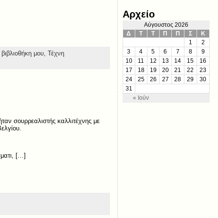
Αρχείο
Αύγουστος 2026
Δ
Τ
Τ
Π
Π
Σ
Κ
1
2
3
4
5
6
7
8
9
 βιβλιοθήκη μου,
Τέχνη
10
11
12
13
14
15
16
17
18
19
20
21
22
23
24
25
26
27
28
29
30
31
« Ιούν
 ήταν σουρρεαλιστής καλλιτέχνης με
Βελγίου.
ματι, […]