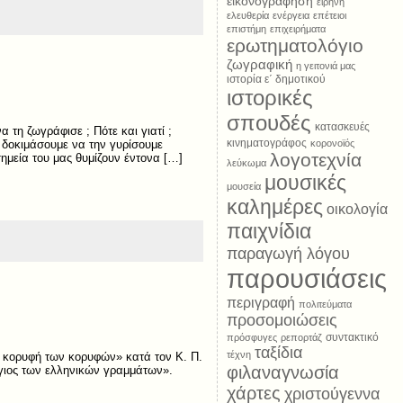
εικονογράφηση
ειρήνη
ελευθερία
ενέργεια
επέτειοι
επιστήμη
επιχειρήματα
ερωτηματολόγιο
ζωγραφική
η γειτονιά μας
ιστορία ε΄ δημοτικού
ιστορικές
σπουδές
κατασκευές
 τη ζωγράφισε ; Πότε και γιατί ;
κινηματογράφος
 δοκιμάσουμε να την γυρίσουμε
κορονοϊός
λογοτεχνία
μεία του μας θυμίζουν έντονα […]
λεύκωμα
μουσικές
μουσεία
καλημέρες
οικολογία
παιχνίδια
παραγωγή λόγου
παρουσιάσεις
περιγραφή
πολιτεύματα
προσομοιώσεις
συντακτικό
πρόσφυγες
ρεπορτάζ
ταξίδια
τέχνη
η κορυφή των κορυφών» κατά τον Κ. Π.
φιλαναγνωσία
άγιος των ελληνικών γραμμάτων».
χάρτες
χριστούγεννα