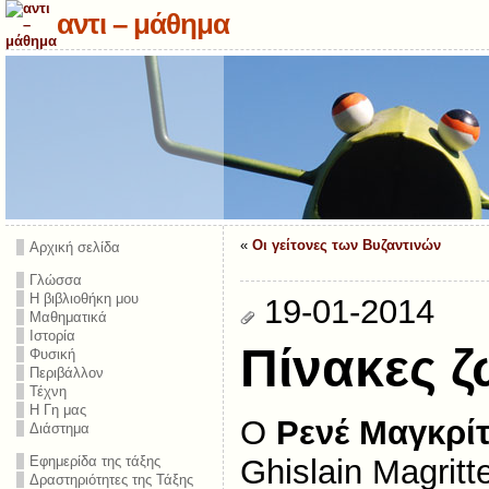
αντι – μάθημα
«
Οι γείτονες των Βυζαντινών
Αρχική σελίδα
Γλώσσα
Η βιβλιοθήκη μου
19-01-2014
Μαθηματικά
Ιστορία
Πίνακες 
Φυσική
Περιβάλλον
Τέχνη
Η Γη μας
Ο
Ρενέ Μαγκρί
Διάστημα
Ghislain Magritt
Εφημερίδα της τάξης
Δραστηριότητες της Τάξης