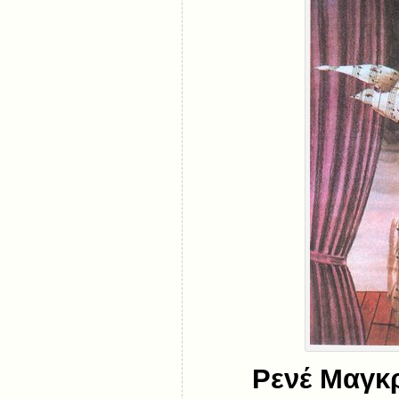
Ρενέ Μαγκρ