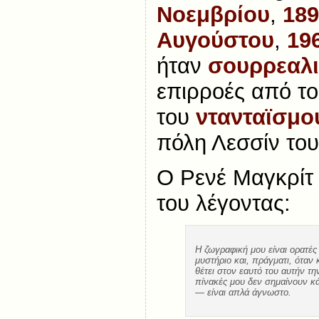
Νοεμβρίου
,
189
Αυγούστου
,
19
ήταν
σουρρεαλ
επιρροές από το
του
ντανταϊσμο
πόλη Λεσσίν το
Ο Ρενέ Μαγκρίτ
του λέγοντας:
Η ζωγραφική μου είναι ορατέ
μυστήριο και, πράγματι, όταν
θέτει στον εαυτό του αυτήν τη
πίνακές μου δεν σημαίνουν κάτ
— είναι απλά άγνωστο.