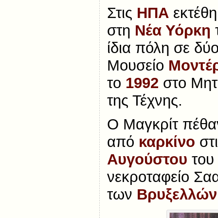
Στις
ΗΠΑ
εκτέθη
στη
Νέα Υόρκη
ίδια πόλη σε δύο
Μουσείο
Μοντέρ
το
1992
στο Μητ
της Τέχνης.
Ο Μαγκρίτ πέθα
από
καρκίνο
στ
Αυγούστου
το
νεκροταφείο Σα
των
Βρυξελλών