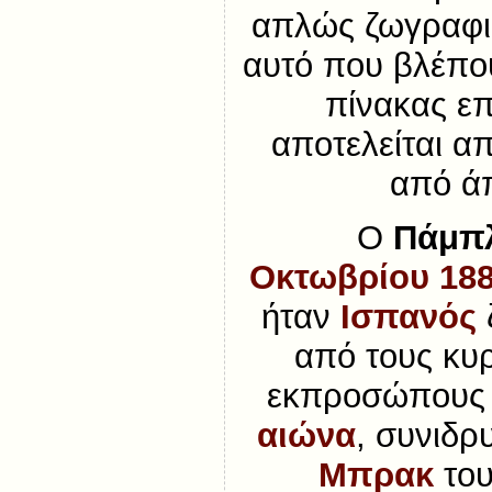
απλώς ζωγραφικ
αυτό που βλέπο
πίνακας επ
αποτελείται α
από ά
Ο
Πάμπ
Οκτωβρίου
18
ήταν
Ισπανός
από τους κυ
εκπροσώπους
αιώνα
, συνιδρ
Μπρακ
το