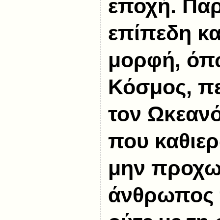
εποχή. Πα
επίπεδη κα
μορφή, όπω
Κόσμος, πε
τον Ωκεανό
που καθιερ
μην προχω
άνθρωπος 