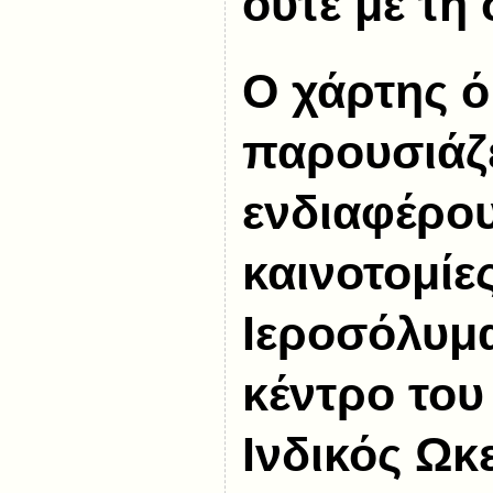
ούτε με τη
Ο χάρτης 
παρουσιάζε
ενδιαφέρο
καινοτομίες
Ιεροσόλυμα
κέντρο του
Ινδικός Ωκ