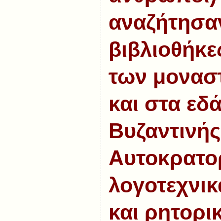
αναζήτησαν
βιβλιοθήκε
των
μονασ
και στα εδ
Βυζαντινής
Αυτοκρατο
λογοτεχνικ
και
ρητορι