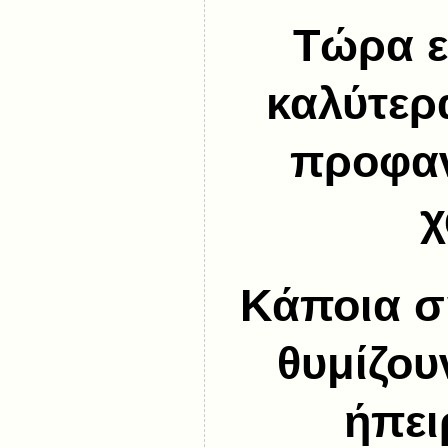
Τώρα ε
καλύτερα
προφαν
χ
Κάποια σ
θυμίζου
ήπει