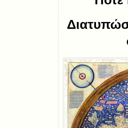
Διατυπώστ