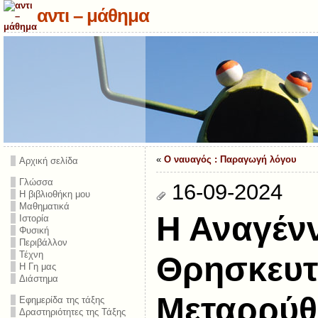
αντι – μάθημα
«
O ναυαγός : Παραγωγή λόγου
Αρχική σελίδα
Γλώσσα
16-09-2024
Η βιβλιοθήκη μου
Μαθηματικά
Η Αναγένν
Ιστορία
Φυσική
Περιβάλλον
Τέχνη
Θρησκευτ
Η Γη μας
Διάστημα
Μεταρρύθ
Εφημερίδα της τάξης
Δραστηριότητες της Τάξης