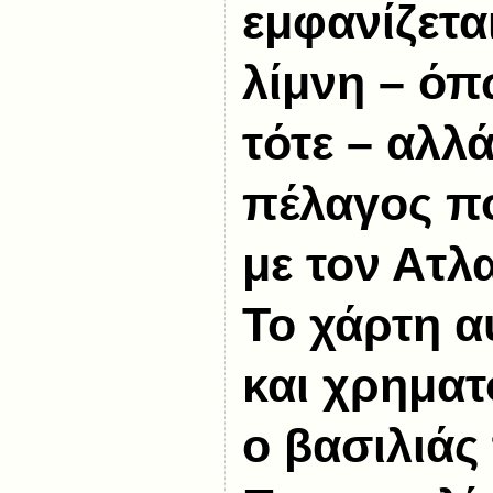
εμφανίζετα
λίμνη – όπ
τότε – αλλ
πέλαγος πο
με τον Ατλ
Το χάρτη α
και χρηματ
ο βασιλιάς