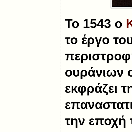
Το 1543 ο
το έργο το
περιστροφ
ουράνιων 
εκφράζει τ
επαναστατ
την εποχή τ