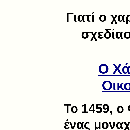
Γιατί ο χ
σχεδία
Ο Χά
Οικ
Το 1459, ο
ένας μοναχ