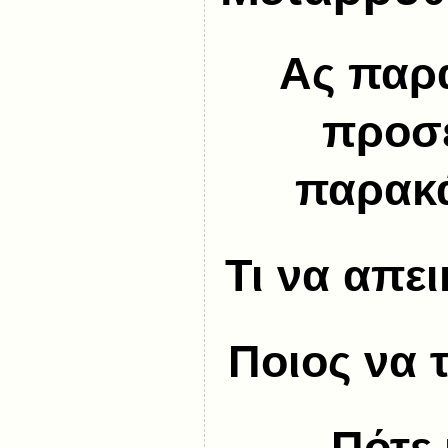
Ας παρ
προσε
παρακά
Τι να απει
Ποιος να 
Πότε 