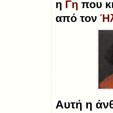
η
Γη
που κι
από τον
Ήλ
Αυτή η άν