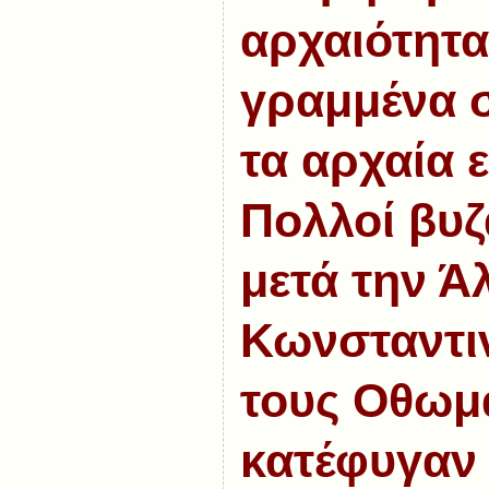
αρχαιότητ
γραμμένα 
τα
αρχαία 
Πολλοί βυζα
μετά την Ά
Κωνσταντι
τους Οθωμ
κατέφυγαν 