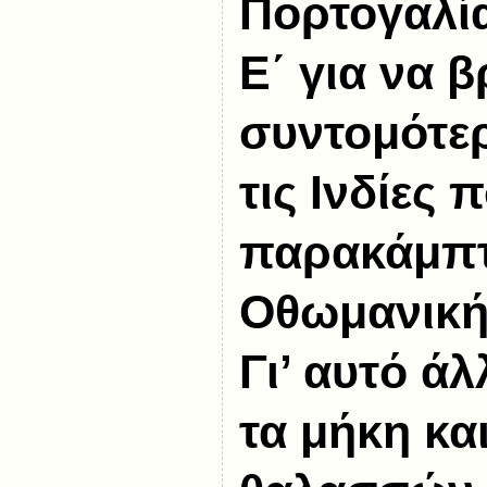
Πορτογαλί
Ε΄ για να 
συντομότερ
τις Ινδίες 
παρακάμπτ
Οθωμανική
Γι’ αυτό ά
τα μήκη κα