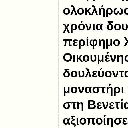
ολοκλήρωσ
χρόνια δου
περίφημο 
Οικουμένης
δουλεύοντ
μοναστήρι 
στη Βενετί
αξιοποίησε 