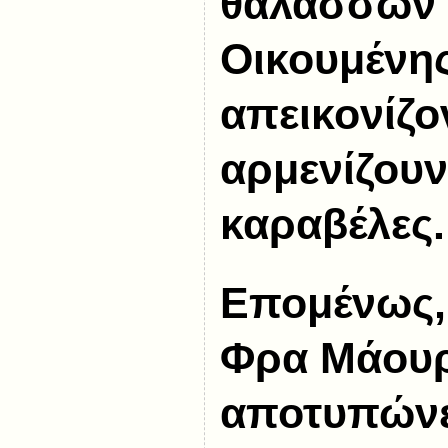
θαλασσών 
Οικουμένης
απεικονίζο
αρμενίζου
καραβέλες.
Επομένως, 
Φρα Μάουρ
αποτυπώνε