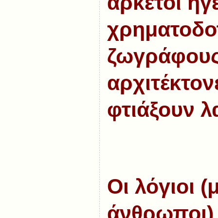
αρκετοί ηγ
χρηματοδο
ζωγράφους,
αρχιτέκτον
φτιάξουν λ
Οι λόγιοι 
άνθρωποι)