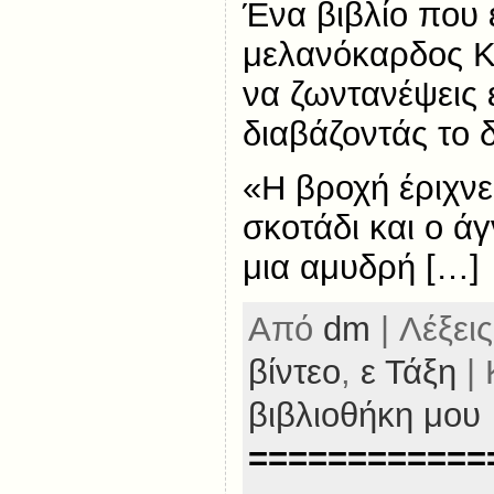
Ένα βιβλίο που έ
μελανόκαρδος Κι
να ζωντανέψεις 
διαβάζοντάς το 
«Η βροχή έριχν
σκοτάδι και ο ά
μια αμυδρή […]
Από
dm
| Λέξεις
βίντεο
,
ε Τάξη
| 
βιβλιοθήκη μου
============