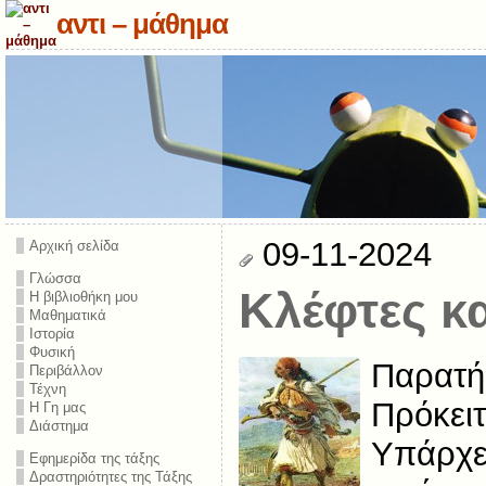
αντι – μάθημα
09-11-2024
Αρχική σελίδα
Γλώσσα
Κλέφτες κ
Η βιβλιοθήκη μου
Μαθηματικά
Ιστορία
Φυσική
Παρατήρ
Περιβάλλον
Τέχνη
Πρόκειτ
Η Γη μας
Διάστημα
Υπάρχει
Εφημερίδα της τάξης
Δραστηριότητες της Τάξης