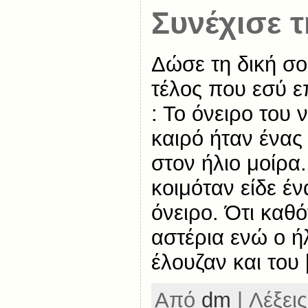
Συνέχισε τ
Δώσε τη δική σο
τέλος που εσύ ε
: Το όνειρο του 
καιρό ήταν ένας
στον ήλιο μοίρα
κοιμόταν είδε έ
όνειρο. Ότι καθ
αστέρια ενώ ο ήλ
έλουζαν και του
Από
dm
| Λέξεις