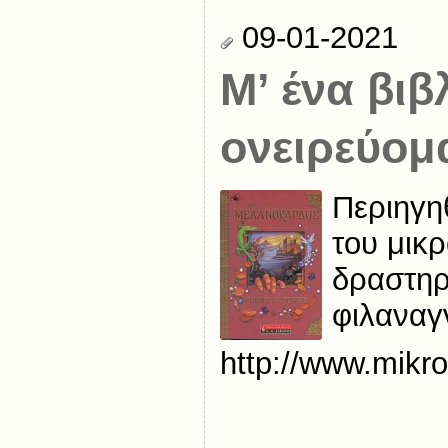
09-01-2021
Μ’ ένα βιβ
ονειρεύομ
Περιηγηθ
του μικρ
δραστηρ
φιλαναγ
http://www.mikro