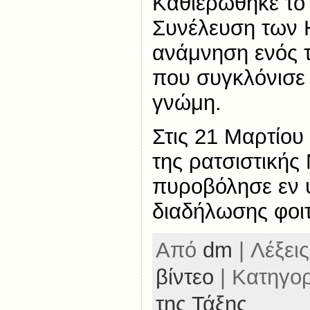
Καθιερώθηκε το 
Συνέλευση των
ανάμνηση ενός 
που συγκλόνισε 
γνώμη.
Στις 21 Μαρτίου
της ρατσιστικής
πυροβόλησε εν 
διαδήλωσης φοι
Από
dm
| Λέξεις
βίντεο
| Κατηγο
της Τάξης