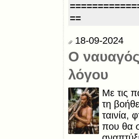
============
==
18-09-2024
O ναυαγός
λόγου
Με τις π
τη βοήθε
ταινία, 
που θα 
αναπτύξε