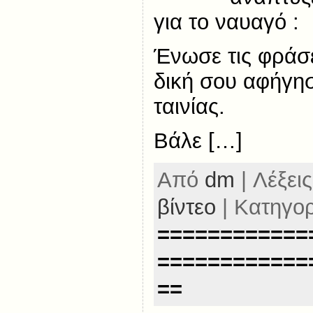
για το ναυαγό :
Ένωσε τις φράσε
δική σου αφήγησ
ταινίας.
Βάλε […]
Από
dm
| Λέξεις
βίντεο
| Κατηγο
============
============
==