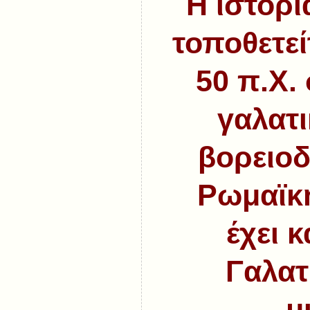
Η ιστορί
τοποθετεί
50 π.Χ.
γαλατι
βορειοδ
Ρωμαϊκ
έχει 
Γαλατ
μ