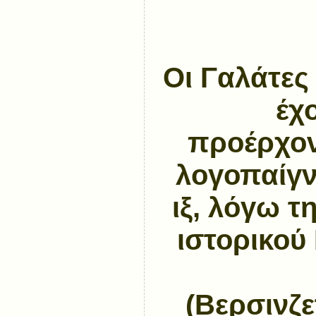
Οι Γαλάτες
έχ
προέρχον
λογοπαίγν
ιξ, λόγω τ
ιστορικού
(Βερσινζε