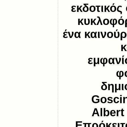
εκδοτικός
κυκλοφόρ
ένα καινούρ
κ
εμφανί
φ
δημι
Goscin
Albert
Επρόκειτο