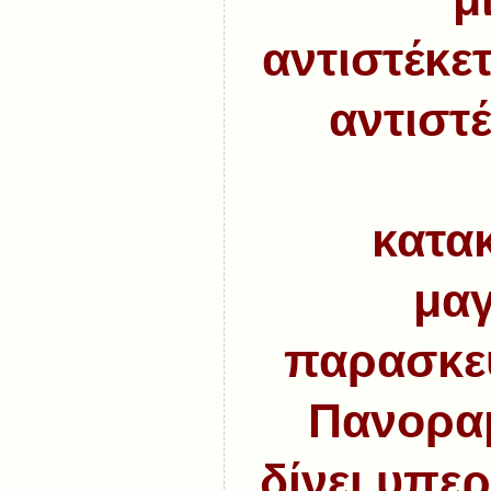
αντιστέκετ
αντιστέ
κατα
μαγ
παρασκευ
Πανοραμ
δίνει υπε