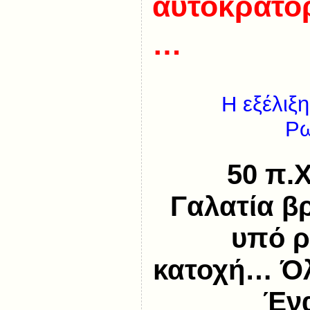
αυτοκρατορ
…
Η εξέλιξ
Ρω
50 π.Χ
Γαλατία βρ
υπό 
κατοχή… Όλ
Έν