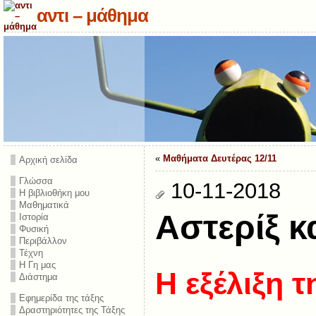
αντι – μάθημα
«
Μαθήματα Δευτέρας 12/11
Αρχική σελίδα
Γλώσσα
10-11-2018
Η βιβλιοθήκη μου
Μαθηματικά
Αστερίξ κ
Ιστορία
Φυσική
Περιβάλλον
Τέχνη
Η Γη μας
Η εξέλιξη 
Διάστημα
Εφημερίδα της τάξης
Δραστηριότητες της Τάξης