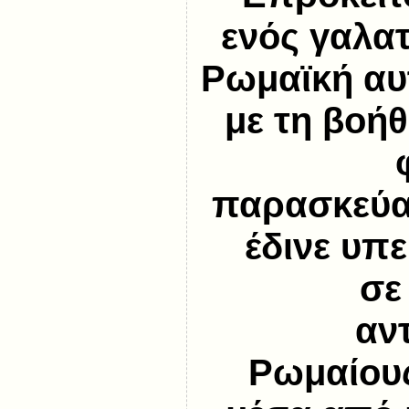
ενός γαλα
Ρωμαϊκή αυ
με τη βοήθ
παρασκεύαζ
έδινε υπ
σε
αν
Ρωμαίους