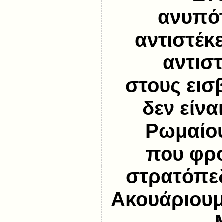
ανυπό
αντιστέκε
αντιστ
στους εισβ
δεν είνα
Ρωμαίο
που φρ
στρατόπε
Ακουάριουμ