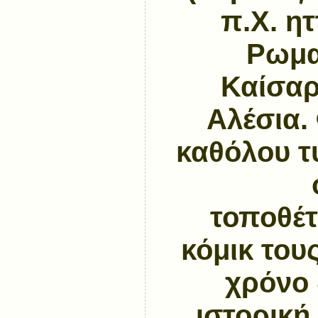
π.Χ. η
Ρωμα
Καίσαρ
Αλέσια. 
καθόλου τ
τοποθέτ
κόμικ τους
χρόνο 
ιστορική