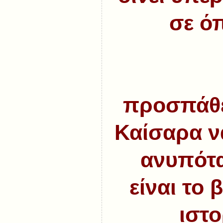
σε όπ
προσπάθει
Καίσαρα ν
ανυπότα
είναι το 
ιστο