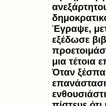
ανεξάρτητου
δημοκρατικ
Έγραψε, με
εξέδωσε βιβ
προετοιμάσ
μια τέτοια 
Όταν ξέσπα
επανάστασ
ενθουσιάστ
πίστευε ότι