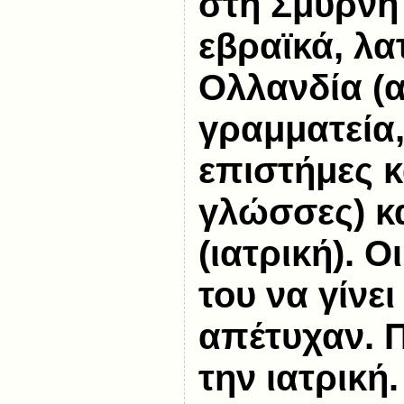
στη Σμύρνη 
εβραϊκά, λατ
Ολλανδία (α
γραμματεία,
επιστήμες κ
γλώσσες) κα
(ιατρική). 
του να γίνε
απέτυχαν. 
την ιατρική