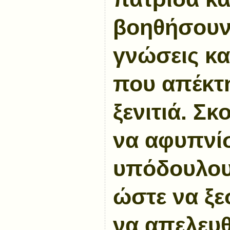
βοηθήσουν 
γνώσεις και
που απέκτ
ξενιτιά. Σκ
να αφυπνίσ
υπόδουλου
ώστε να ξ
να απελευ