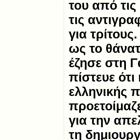
του από τις
τις αντιγρα
για τρίτους.
ως το θάνατ
έζησε στη Γ
πίστευε ότι
ελληνικής π
προετοίμαζ
για την απ
τη δημιουργ