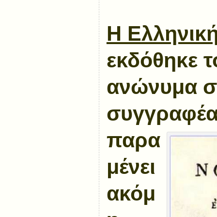
Η Ελληνικ
εκδόθηκε τ
ανώνυμα στ
συγγραφέας
παρα
μένει
ακόμ