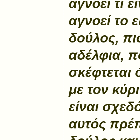
αγνοεί τι ε
αγνοεί το ε
δούλος, πι
αδέλφια, π
σκέφτεται ό
με τον κύρ
είναι σχεδ
αυτός πρέπ