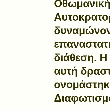
Οθωμανική
Αυτοκρατο
δυναμώνον
επαναστατι
διάθεση. Η
αυτή δρασ
ονομάστηκ
Διαφωτισμ