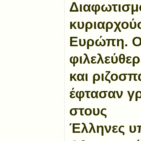
Διαφωτισμ
κυριαρχού
Ευρώπη. Οι
φιλελεύθερ
και ριζοσπ
έφτασαν γ
στους
Έλληνες
υ