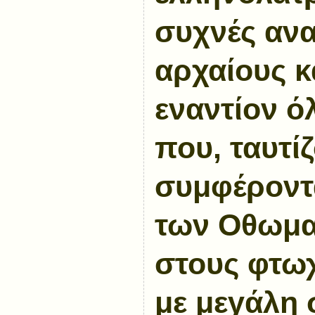
συχνές αν
αρχαίους κα
εναντίον ό
που, ταυτί
συμφέροντα
των Οθωμα
στους φτω
με μεγάλη 