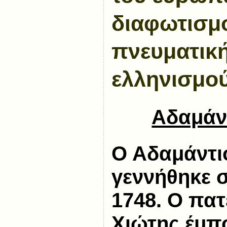
διαφωτισμ
πνευματική
ελληνισμού
Αδαμάν
Ο Αδαμάντι
γεννήθηκε 
1748. Ο πατ
Χιώτης έμπ