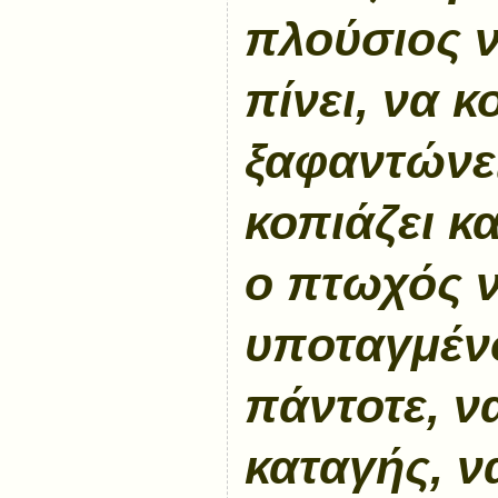
πλούσιος ν
πίνει, να κ
ξαφαντώνει
κοπιάζει κα
ο πτωχός ν
υποταγμένο
πάντοτε, ν
καταγής, ν