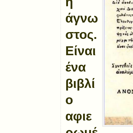
η
άγνω
στος.
Είναι
ένα
βιβλί
ο
αφιε
ρωμέ