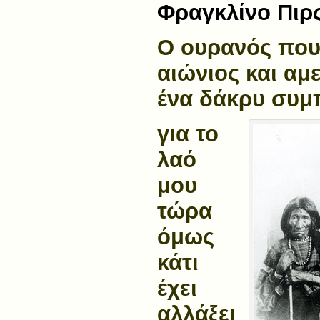
Φραγκλίνο Πιρς
Ο ουρανός που
αιώνιος και αμ
ένα δάκρυ συμ
για το
λαό
μου
τώρα
όμως
κάτι
έχει
αλλάξει