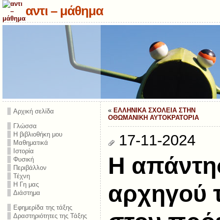
αντι – μάθημα
«
ΕΛΛΗΝΙΚΑ ΣΧΟΛΕΙΑ ΣΤΗΝ
Αρχική σελίδα
ΟΘΩΜΑΝΙΚΗ ΑΥΤΟΚΡΑΤΟΡΙΑ
Γλώσσα
Η βιβλιοθήκη μου
17-11-2024
Μαθηματικά
Ιστορία
Η απάντη
Φυσική
Περιβάλλον
Τέχνη
Η Γη μας
αρχηγού 
Διάστημα
Εφημερίδα της τάξης
Δραστηριότητες της Τάξης