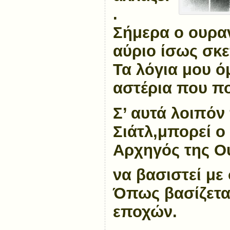
.
Σήμερα ο ουραν
αύριο ίσως σκε
Τα λόγια μου ό
αστέρια που πο
Σ’ αυτά λοιπόν
Σιάτλ,μπορεί ο
Αρχηγός της Ο
να βασιστεί με 
Όπως βασίζεται
εποχών.