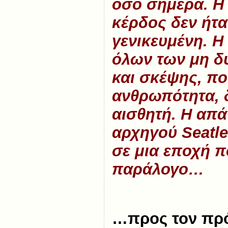
όσο σήμερα. Η 
κέρδος δεν ήτα
γενικευμένη. 
όλων των μη δ
και σκέψης, π
ανθρωπότητα, δ
αισθητή. Η απά
αρχηγού Seatle
σε μια εποχή π
παράλογο…
…προς τον πρ