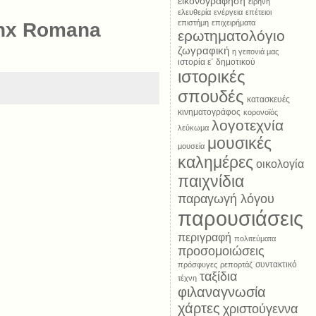
εικονογράφηση
ειρήνη
ελευθερία
ενέργεια
επέτειοι
επιστήμη
επιχειρήματα
anx Romana
ερωτηματολόγιο
ζωγραφική
η γειτονιά μας
ιστορία ε΄ δημοτικού
ιστορικές
σπουδές
κατασκευές
κινηματογράφος
κορονοϊός
λογοτεχνία
λεύκωμα
μουσικές
μουσεία
καλημέρες
οικολογία
παιχνίδια
παραγωγή λόγου
παρουσιάσεις
περιγραφή
πολιτεύματα
προσομοιώσεις
συντακτικό
πρόσφυγες
ρεπορτάζ
ταξίδια
τέχνη
φιλαναγνωσία
χάρτες
χριστούγεννα