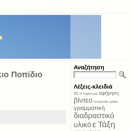
Αναζήτηση
κιο Ποπίδιο
Λέξεις-κλειδιά
αφήγηση
3D
Η παρέα μας
βίντεο
γεωμετρία
γρίφοι
γραμματική
διαδραστικό
ε Τάξη
υλικό