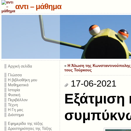
αντι – μάθημα
«
Η Άλωση της Κωνσταντινούπολης
Αρχική σελίδα
τους Τούρκους
Γλώσσα
Η βιβλιοθήκη μου
17-06-2021
Μαθηματικά
Ιστορία
Εξάτμιση 
Φυσική
Περιβάλλον
Τέχνη
Η Γη μας
συμπύκν
Διάστημα
Εφημερίδα της τάξης
Δραστηριότητες της Τάξης