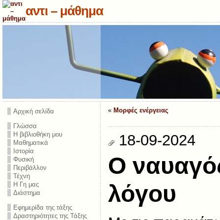
αντι – μάθημα
«
Μορφές ενέργειας
Αρχική σελίδα
Γλώσσα
Η βιβλιοθήκη μου
18-09-2024
Μαθηματικά
Ιστορία
O ναυαγό
Φυσική
Περιβάλλον
Τέχνη
Η Γη μας
λόγου
Διάστημα
Εφημερίδα της τάξης
Δραστηριότητες της Τάξης