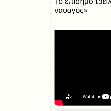
Το επίσημο τρέιλ
ναυαγός»