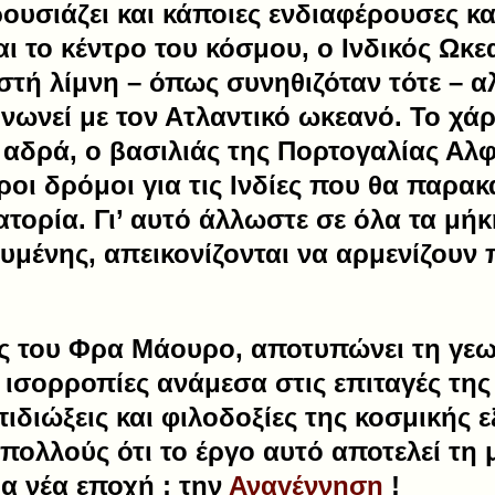
υσιάζει και κάποιες ενδιαφέρουσες και
αι το κέντρο του κόσμου, ο Ινδικός Ωκε
ιστή λίμνη – όπως συνηθιζόταν τότε – 
νωνεί με τον Ατλαντικό ωκεανό. Το χά
αδρά, ο βασιλιάς της Πορτογαλίας Αλφ
οι δρόμοι για τις Ινδίες που θα παρα
ορία. Γι’ αυτό άλλωστε σε όλα τα μήκ
υμένης, απεικονίζονται να αρμενίζουν
ς του Φρα Μάουρο, αποτυπώνει τη γε
ς ισορροπίες ανάμεσα στις επιταγές τη
πιδιώξεις και φιλοδοξίες της κοσμικής ε
πολλούς ότι το έργο αυτό αποτελεί τη
α νέα εποχή : την
Αναγέννηση
!