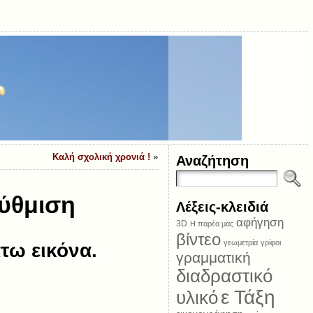
Καλή σχολική χρονιά !
»
Αναζήτηση
ύθμιση
Λέξεις-κλειδιά
αφήγηση
3D
Η παρέα μας
βίντεο
γεωμετρία
γρίφοι
τω εικόνα.
γραμματική
διαδραστικό
ε Τάξη
υλικό