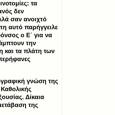
νοτομίες: τα
ανός δεν
αλλά σαν ανοιχτό
ρτη αυτό παρήγγειλε
όνσος ο Ε΄ για να
κάμπτουν την
η και τα πλάτη των
 περήφανες
ωγραφική γνώση της
ς Καθολικής
ξουσίας. Δίκαια
 μετάβαση της