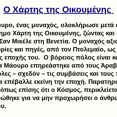
Ο Χάρτης της Οικουμένης
ουρο, ένας μοναχός, ολοκλήρωσε μετά 
ημο Χάρτη της Οικουμένης, ζώντας και
Σαν Μικέλε στη Βενετία. Ο μοναχός αξι
υρίες και πηγές, από τον Πτολεμαίο, ω
εποχής του. Ο βόρειος πόλος είναι κά
α Μάουρο επηρεάστηκε από τους Άραβ
όλες – σχεδόν – τις συμβάσεις και του
α επέβαλλε εκείνη την εποχή. Παρατηρ
 όπως επίσης ότι ο Κόσμος, περικλείετ
ρώθηκε για να μην προχωρήσει ο άνθρ
υ.