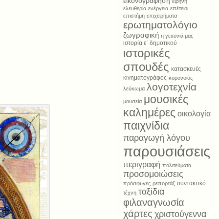
εικονογράφηση
ειρήνη
ελευθερία
ενέργεια
επέτειοι
επιστήμη
επιχειρήματα
ερωτηματολόγιο
ζωγραφική
η γειτονιά μας
ιστορία ε΄ δημοτικού
ιστορικές
σπουδές
κατασκευές
κινηματογράφος
κορονοϊός
λογοτεχνία
λεύκωμα
μουσικές
μουσεία
καλημέρες
οικολογία
παιχνίδια
παραγωγή λόγου
παρουσιάσεις
περιγραφή
πολιτεύματα
προσομοιώσεις
συντακτικό
πρόσφυγες
ρεπορτάζ
ταξίδια
τέχνη
φιλαναγνωσία
χάρτες
χριστούγεννα