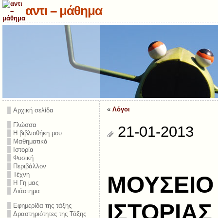
αντι – μάθημα
«
Λόγοι
Αρχική σελίδα
Γλώσσα
21-01-2013
Η βιβλιοθήκη μου
Μαθηματικά
Ιστορία
Φυσική
Περιβάλλον
Τέχνη
ΜΟΥΣΕΙΟ
Η Γη μας
Διάστημα
ΙΣΤΟΡΙΑΣ
Εφημερίδα της τάξης
Δραστηριότητες της Τάξης