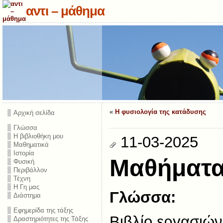
αντι – μάθημα
«
H φυσιολογία της κατάδυσης
Αρχική σελίδα
Γλώσσα
Η βιβλιοθήκη μου
11-03-2025
Μαθηματικά
Ιστορία
Μαθήματα 
Φυσική
Περιβάλλον
Τέχνη
Η Γη μας
Γλώσσα:
Διάστημα
Εφημερίδα της τάξης
Βιβλίο εργασιών,
Δραστηριότητες της Τάξης