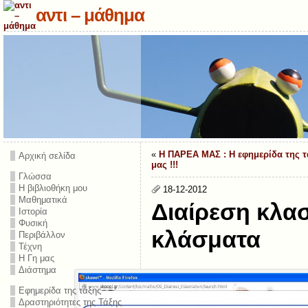
αντι – μάθημα
«
Η ΠΑΡΕΑ ΜΑΣ : Η εφημερίδα της τ
Αρχική σελίδα
μας !!!
Γλώσσα
Η βιβλιοθήκη μου
18-12-2012
Μαθηματικά
Διαίρεση κλα
Ιστορία
Φυσική
κλάσματα
Περιβάλλον
Τέχνη
Η Γη μας
Διάστημα
Εφημερίδα της τάξης
Δραστηριότητες της Τάξης