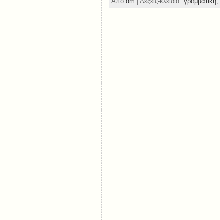
Από
dm
| Λέξεις-κλειδιά:
γραμματική
,