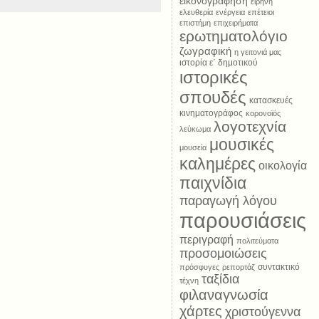
εικονογράφηση
ειρήνη
ελευθερία
ενέργεια
επέτειοι
επιστήμη
επιχειρήματα
ερωτηματολόγιο
ζωγραφική
η γειτονιά μας
ιστορία ε΄ δημοτικού
ιστορικές
σπουδές
κατασκευές
κινηματογράφος
κορονοϊός
λογοτεχνία
λεύκωμα
μουσικές
μουσεία
καλημέρες
οικολογία
παιχνίδια
παραγωγή λόγου
παρουσιάσεις
περιγραφή
πολιτεύματα
προσομοιώσεις
συντακτικό
πρόσφυγες
ρεπορτάζ
ταξίδια
τέχνη
φιλαναγνωσία
χάρτες
χριστούγεννα