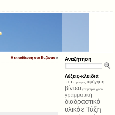
Η εκπαίδευση στο Βυζάντιο
»
Αναζήτηση
Λέξεις-κλειδιά
αφήγηση
3D
Η παρέα μας
βίντεο
γεωμετρία
γρίφοι
γραμματική
διαδραστικό
ε Τάξη
υλικό