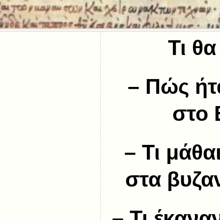
Τι θα
–
Πώς ήτα
στο 
–
Τι μάθα
στα βυζαν
–
Τι έκαναν