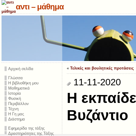
αντι – μάθημα
«
Τελικές και βουλητικές προτάσεις
Αρχική σελίδα
Γλώσσα
11-11-2020
Η βιβλιοθήκη μου
Μαθηματικά
Η εκπαίδ
Ιστορία
Φυσική
Περιβάλλον
Τέχνη
Βυζάντιο
Η Γη μας
Διάστημα
Εφημερίδα της τάξης
Δραστηριότητες της Τάξης