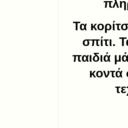
πλη
Τα κορίτσ
σπίτι.
Τ
παιδιά μά
κοντά 
τε