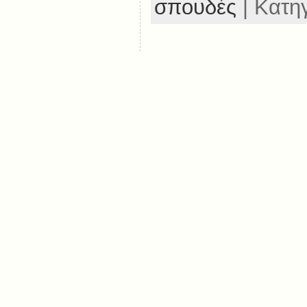
σπουδές
| Κατη