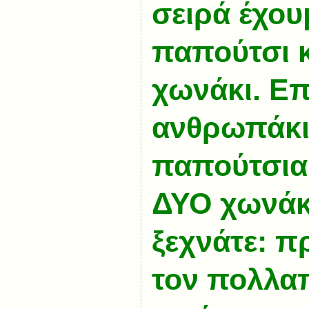
σειρά έχο
παπούτσι 
χωνάκι. Επ
ανθρωπάκι
παπούτσια 
ΔΥΟ χωνάκ
ξεχνάτε: π
τον πολλα