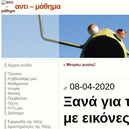
αντι – μάθημα
«
Μετράω γωνίες!
Αρχική σελίδα
Γλώσσα
Η βιβλιοθήκη μου
Μαθηματικά
08-04-2020
Ιστορία
Φυσική
Ξανά για 
Περιβάλλον
Τέχνη
Η Γη μας
με εικόνε
Διάστημα
Εφημερίδα της τάξης
Δραστηριότητες της Τάξης