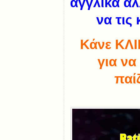
αγγλικά αλ
να τις
Κάνε ΚΛΙ
για να
παί