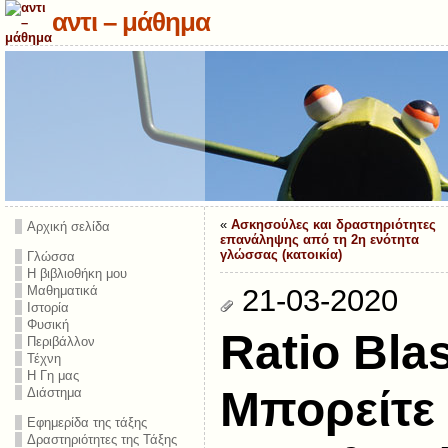
αντι – μάθημα
«
Ασκησούλες και δραστηριότητες
Αρχική σελίδα
επανάληψης από τη 2η ενότητα
γλώσσας (κατοικία)
Γλώσσα
Η βιβλιοθήκη μου
Μαθηματικά
21-03-2020
Ιστορία
Φυσική
Ratio Blas
Περιβάλλον
Τέχνη
Η Γη μας
Μπορείτε
Διάστημα
Εφημερίδα της τάξης
Δραστηριότητες της Τάξης