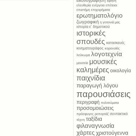
εικονογράφηση
ειρήνη
ελευθερία
ενέργεια
επέτειοι
επιστήμη
επιχειρήματα
ερωτηματολόγιο
ζωγραφική
η γειτονιά μας
ιστορία ε΄ δημοτικού
ιστορικές
σπουδές
κατασκευές
κινηματογράφος
κορονοϊός
λογοτεχνία
λεύκωμα
μουσικές
μουσεία
καλημέρες
οικολογία
παιχνίδια
παραγωγή λόγου
παρουσιάσεις
περιγραφή
πολιτεύματα
προσομοιώσεις
συντακτικό
πρόσφυγες
ρεπορτάζ
ταξίδια
τέχνη
φιλαναγνωσία
χάρτες
χριστούγεννα