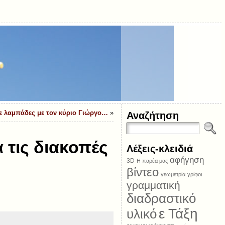
ε λαμπάδες με τον κύριο Γιώργο…
»
Αναζήτηση
 τις διακοπές
Λέξεις-κλειδιά
αφήγηση
3D
Η παρέα μας
βίντεο
γεωμετρία
γρίφοι
γραμματική
διαδραστικό
ε Τάξη
υλικό