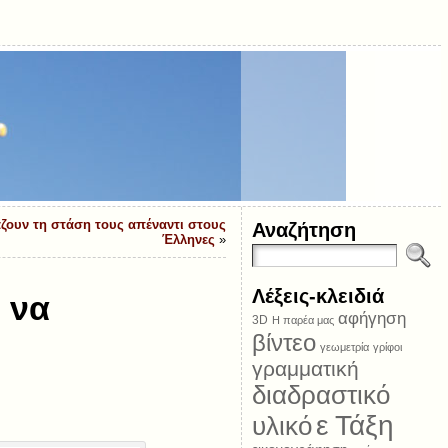
ζουν τη στάση τους απέναντι στους
Αναζήτηση
Έλληνες
»
Λέξεις-κλειδιά
 να
αφήγηση
3D
Η παρέα μας
βίντεο
γεωμετρία
γρίφοι
γραμματική
διαδραστικό
ε Τάξη
υλικό