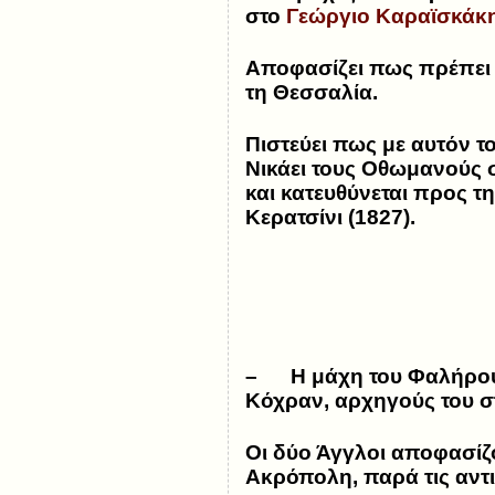
στο
Γεώργιο Καραϊσκάκ
Αποφασίζει πως πρέπει 
τη Θεσσαλία.
Πιστεύει πως με αυτόν τ
Νικάει τους Οθωμανούς σ
και κατευθύνεται προς τ
Κερατσίνι (1827).
– Η μάχη του Φαλήρου
Κόχραν, αρχηγούς του στ
Οι δύο Άγγλοι αποφασίζ
Ακρόπολη, παρά τις
αντ