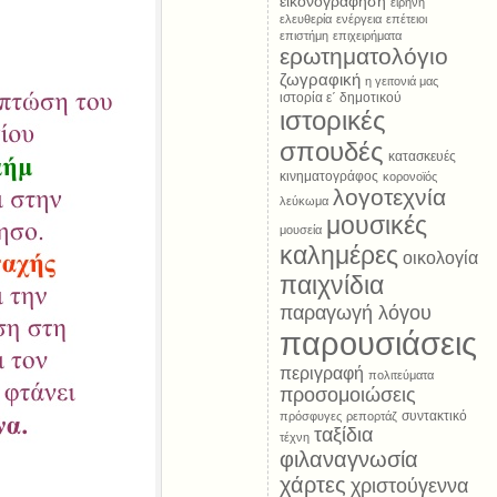
εικονογράφηση
ειρήνη
ελευθερία
ενέργεια
επέτειοι
επιστήμη
επιχειρήματα
ερωτηματολόγιο
ζωγραφική
η γειτονιά μας
ιστορία ε΄ δημοτικού
ιστορικές
σπουδές
κατασκευές
κινηματογράφος
κορονοϊός
λογοτεχνία
λεύκωμα
μουσικές
μουσεία
καλημέρες
οικολογία
παιχνίδια
παραγωγή λόγου
παρουσιάσεις
περιγραφή
πολιτεύματα
προσομοιώσεις
συντακτικό
πρόσφυγες
ρεπορτάζ
ταξίδια
τέχνη
φιλαναγνωσία
χάρτες
χριστούγεννα