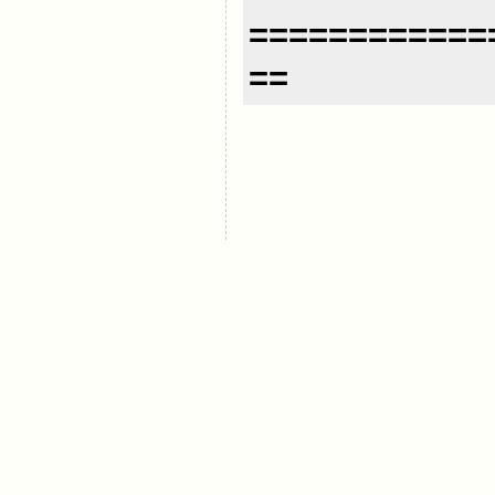
============
==