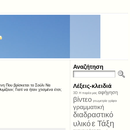
Αναζήτηση
Λέξεις-κλειδιά
νη Που βρίσκεται το Σούλι Να
μίζουν; Γιατί να ήταν χτισμένα έτσι;
αφήγηση
3D
Η παρέα μας
βίντεο
γεωμετρία
γρίφοι
γραμματική
διαδραστικό
ε Τάξη
υλικό