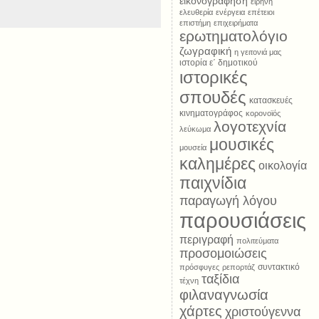
εικονογράφηση
ειρήνη
ελευθερία
ενέργεια
επέτειοι
επιστήμη
επιχειρήματα
ερωτηματολόγιο
ζωγραφική
η γειτονιά μας
ιστορία ε΄ δημοτικού
ιστορικές
σπουδές
κατασκευές
κινηματογράφος
κορονοϊός
λογοτεχνία
λεύκωμα
μουσικές
μουσεία
καλημέρες
οικολογία
παιχνίδια
παραγωγή λόγου
παρουσιάσεις
περιγραφή
πολιτεύματα
προσομοιώσεις
συντακτικό
πρόσφυγες
ρεπορτάζ
ταξίδια
τέχνη
φιλαναγνωσία
χάρτες
χριστούγεννα