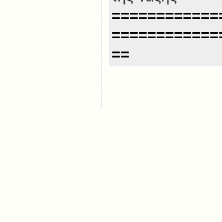
============
============
==