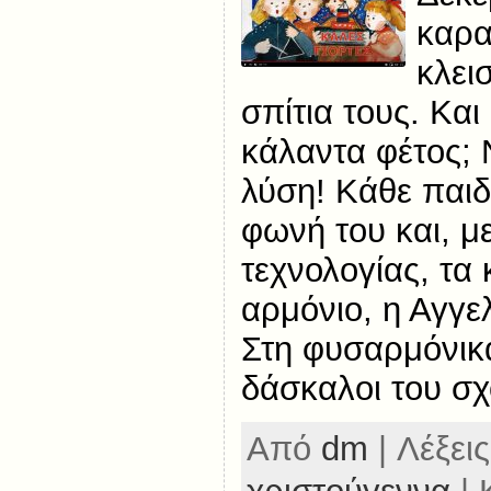
καρα
κλει
σπίτια τους. Κα
κάλαντα φέτος;
λύση! Κάθε παι
φωνή του και, με
τεχνολογίας, τα
αρμόνιο, η Αγγε
Στη φυσαρμόνικα
δάσκαλοι του σχ
Από
dm
| Λέξεις