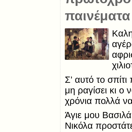
παινέματα
Καλη
αγέρ
αφρι
χιλι
Σ’ αυτό το σπίτι
μη ραγίσει κι ο 
χρόνια πολλά να
Άγιε μου Βασιλά
Νικόλα προστάτε