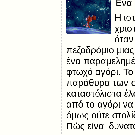
Ένα 
Η ισ
χρισ
όταν
πεζοδρόμιο μιας
ένα παραμελημέν
φτωχό αγόρι. Το
παράθυρα των σ
καταστόλιστα έλα
από το αγόρι να 
όμως ούτε στολί
Πώς είναι δυνατ