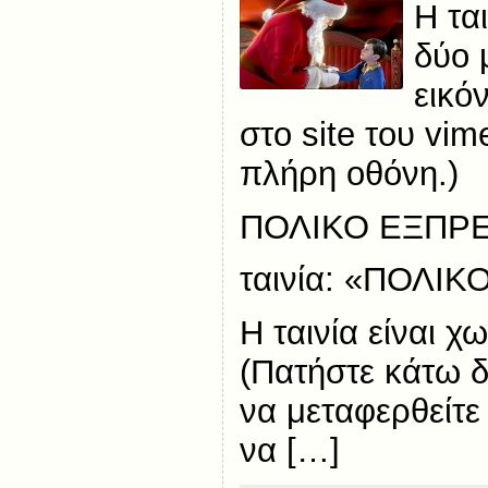
Η τα
δύο 
εικό
στο site του vim
πλήρη οθόνη.)
ΠΟΛΙΚΟ ΕΞΠΡ
ταινία: «ΠΟΛΙ
Η ταινία είναι χ
(Πατήστε κάτω δ
να μεταφερθείτε 
να […]