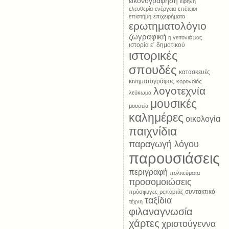
εικονογράφηση
ειρήνη
ελευθερία
ενέργεια
επέτειοι
επιστήμη
επιχειρήματα
ερωτηματολόγιο
ζωγραφική
η γειτονιά μας
ιστορία ε΄ δημοτικού
ιστορικές
σπουδές
κατασκευές
κινηματογράφος
κορονοϊός
λογοτεχνία
λεύκωμα
μουσικές
μουσεία
καλημέρες
οικολογία
παιχνίδια
παραγωγή λόγου
παρουσιάσεις
περιγραφή
πολιτεύματα
προσομοιώσεις
συντακτικό
πρόσφυγες
ρεπορτάζ
ταξίδια
τέχνη
φιλαναγνωσία
χάρτες
χριστούγεννα