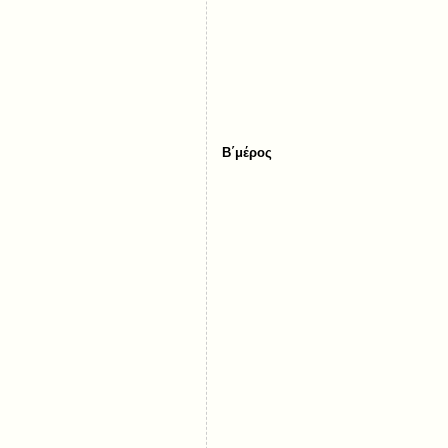
Β΄μέρος