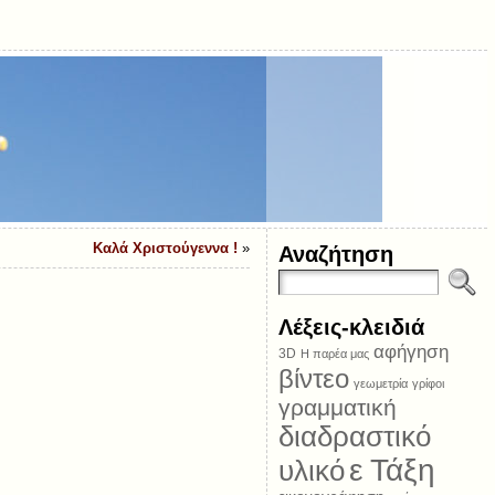
Καλά Χριστούγεννα !
»
Αναζήτηση
Λέξεις-κλειδιά
αφήγηση
3D
Η παρέα μας
βίντεο
γεωμετρία
γρίφοι
γραμματική
διαδραστικό
ε Τάξη
υλικό