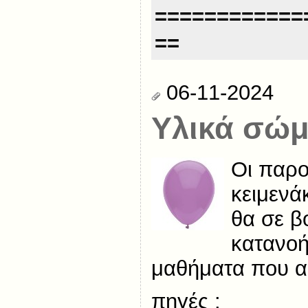
============
==
06-11-2024
Υλικά σώ
Οι παρο
κειμενά
θα σε β
κατανοή
μαθήματα που α
πηγές :