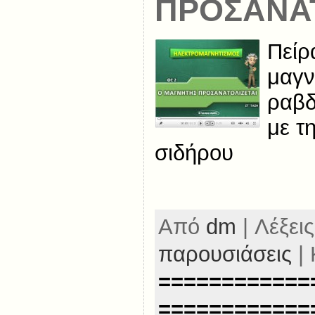
ΠΡΟΣΑΝΑΤ
Πείρ
μαγν
ραβ
με τ
σιδήρου
Από
dm
| Λέξεις
παρουσιάσεις
| 
============
============