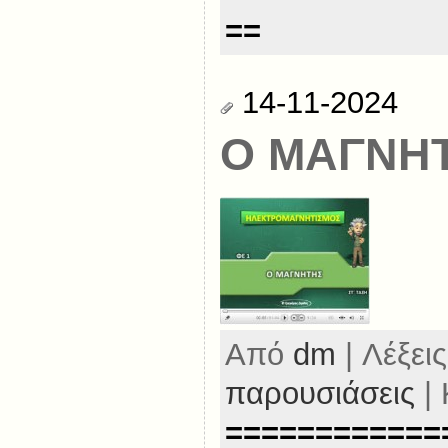
==
14-11-2024
Ο ΜΑΓΝΗ
Από
dm
| Λέξεις
παρουσιάσεις
| 
============