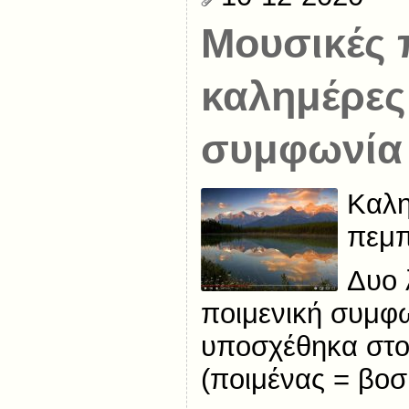
Μουσικές 
καλημέρες
συμφωνία
Καλη
πεμπ
Δυο 
ποιμενική συμφ
υποσχέθηκα στο
(ποιμένας = βοσ