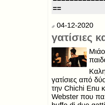
==
04-12-2020
γατίσιες κ
Μιάο
παιδ
Καλη
γατίσιες από δύ
την Chichi Enu κ
Webster που πα