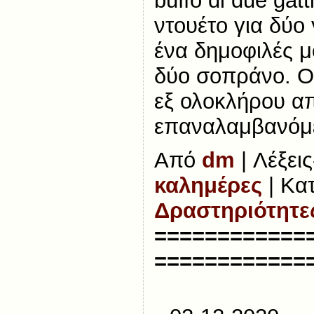
buffo di due gatt
ντουέτο για δύο 
ένα δημοφιλές μ
δύο σοπράνο. Οι
εξ ολοκλήρου α
επαναλαμβανόμε
Από
dm
| Λέξεις
καλημέρες
| Κα
Δραστηριότητες
============
============