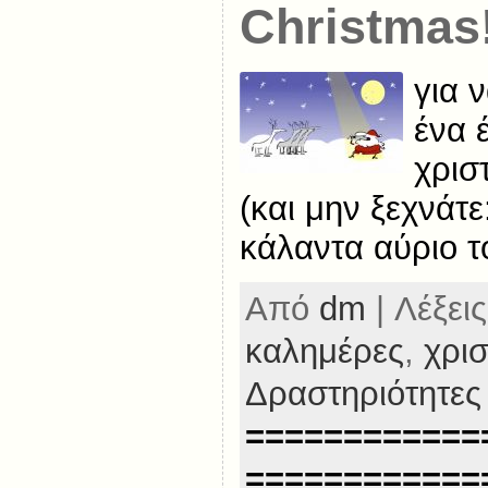
Christmas!
για 
ένα 
χρισ
(και μην ξεχνάτε
κάλαντα αύριο τ
Από
dm
| Λέξεις
καλημέρες
,
χρι
Δραστηριότητες
============
============